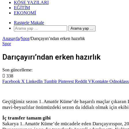
KÖŞE YAZILARI
EĞITIM
EKONOMI
Rastgele Makale
Arama yap ...
Anasayfa
/
Spor
/
Darıçayırı’ndan erken hazırlık
Spor
Darıçayırı’ndan erken hazırlık
Son güncelleme:
338
Facebook
X
LinkedIn
Tumblr
Pinterest
Reddit
VKontakte
Odnoklass
Geçtiğimiz sezon 1. Amatör Küme’de başarılı maçlar çıkaran 
mavi-beyazlılar önümüzdeki sezon da iddialı olmak için ekibi
İç transfer tamam gibi
Sakarya 1. Amatör Küme’de mücadele eden Darıçayırıspor, 202