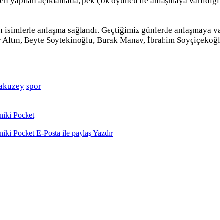
pten yapılan açıklamada, pek çok oyuncu ile anlaşmaya varıldığı
isimlerle anlaşma sağlandı. Geçtiğimiz günlerde anlaşmaya var
 Altın, Beyte Soytekinoğlu, Burak Manav, İbrahim Soyçiçekoğ
akuzey
spor
niki
Pocket
niki
Pocket
E-Posta ile paylaş
Yazdır