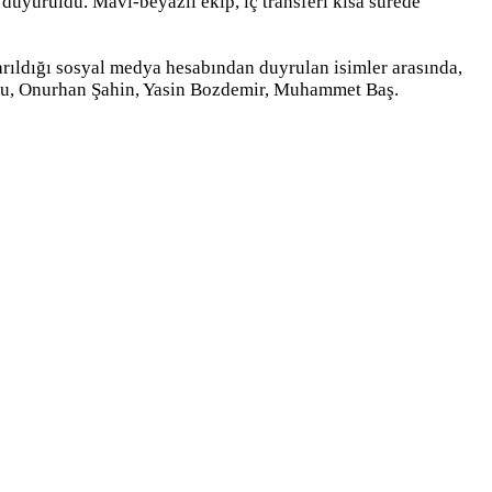
 duyuruldu. Mavi-beyazlı ekip, iç transferi kısa sürede
ıldığı sosyal medya hesabından duyrulan isimler arasında,
lu, Onurhan Şahin, Yasin Bozdemir, Muhammet Baş.