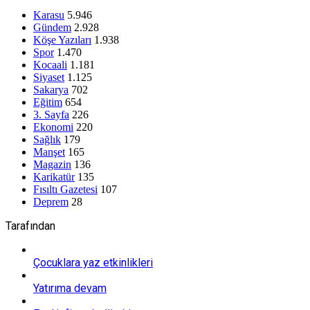
Karasu
5.946
Gündem
2.928
Köşe Yazıları
1.938
Spor
1.470
Kocaali
1.181
Siyaset
1.125
Sakarya
702
Eğitim
654
3. Sayfa
226
Ekonomi
220
Sağlık
179
Manşet
165
Magazin
136
Karikatür
135
Fısıltı Gazetesi
107
Deprem
28
Tarafından
Çocuklara yaz etkinlikleri
Yatırıma devam