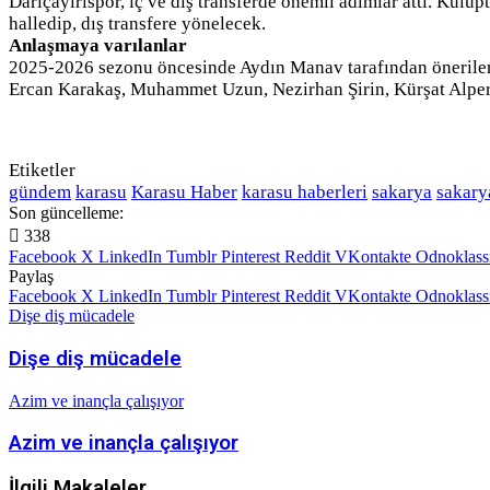
Darıçayırıspor, iç ve dış transferde önemli adımlar attı. Kulü
halledip, dış transfere yönelecek.
Anlaşmaya varılanlar
2025-2026 sezonu öncesinde Aydın Manav tarafından önerilen 
Ercan Karakaş, Muhammet Uzun, Nezirhan Şirin, Kürşat Alper
Etiketler
gündem
karasu
Karasu Haber
karasu haberleri
sakarya
sakary
Son güncelleme:
338
Facebook
X
LinkedIn
Tumblr
Pinterest
Reddit
VKontakte
Odnoklass
Paylaş
Facebook
X
LinkedIn
Tumblr
Pinterest
Reddit
VKontakte
Odnoklass
Dişe diş mücadele
Dişe diş mücadele
Azim ve inançla çalışıyor
Azim ve inançla çalışıyor
İlgili Makaleler