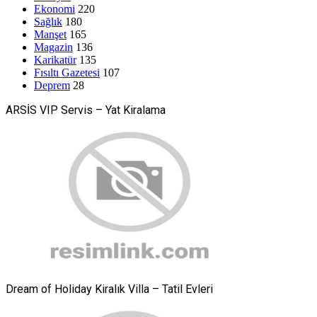
Ekonomi
220
Sağlık
180
Manşet
165
Magazin
136
Karikatür
135
Fısıltı Gazetesi
107
Deprem
28
ARSİS VIP Servis – Yat Kiralama
Dream of Holiday Kiralık Villa – Tatil Evleri