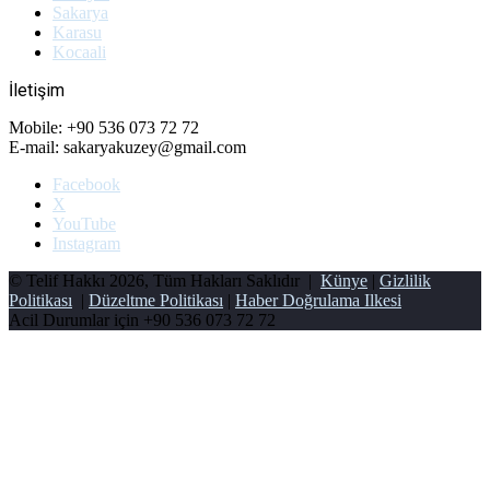
Sakarya
Karasu
Kocaali
İletişim
Mobile: +90 536 073 72 72
E-mail: sakaryakuzey@gmail.com
Facebook
X
YouTube
Instagram
© Telif Hakkı 2026, Tüm Hakları Saklıdır |
Künye
|
Gizlilik
Politikası
|
Düzeltme Politikası
|
Haber Doğrulama Ilkesi
Acil Durumlar için
+90 536 073 72 72