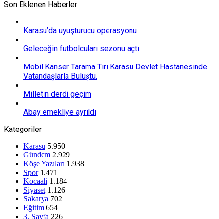
Son Eklenen Haberler
Karasu’da uyuşturucu operasyonu
Geleceğin futbolcuları sezonu açtı
Mobil Kanser Tarama Tırı Karasu Devlet Hastanesinde
Vatandaşlarla Buluştu.
Milletin derdi geçim
Abay emekliye ayrıldı
Kategoriler
Karasu
5.950
Gündem
2.929
Köşe Yazıları
1.938
Spor
1.471
Kocaali
1.184
Siyaset
1.126
Sakarya
702
Eğitim
654
3. Sayfa
226