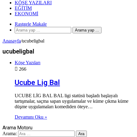
KÖŞE YAZILARI
EĞITIM
EKONOMI
Rastgele Makale
Arama yap ...
Anasayfa
/
ucubeligbal
ucubeligbal
Köşe Yazıları
266
Ucube Lig Bal
UCUBE LİG BAL BAL ligi statüsü başladı başlayalı
tartışmalar, saçma sapan uygulamalar ve küme çıkma küme
düşme uygulamaları komediden öteye…
Devamını Oku »
Arama Motoru
Arama: