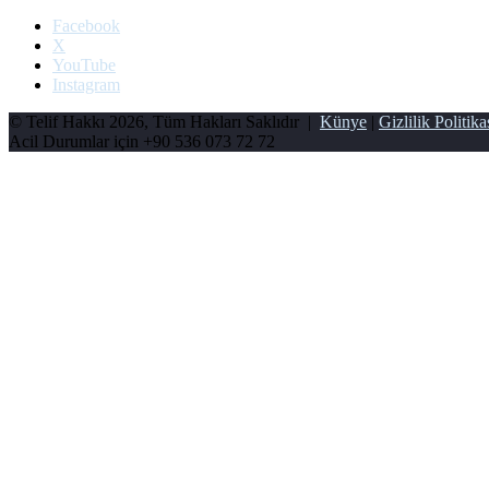
Facebook
X
YouTube
Instagram
© Telif Hakkı 2026, Tüm Hakları Saklıdır |
Künye
|
Gizlilik Politika
Acil Durumlar için
+90 536 073 72 72