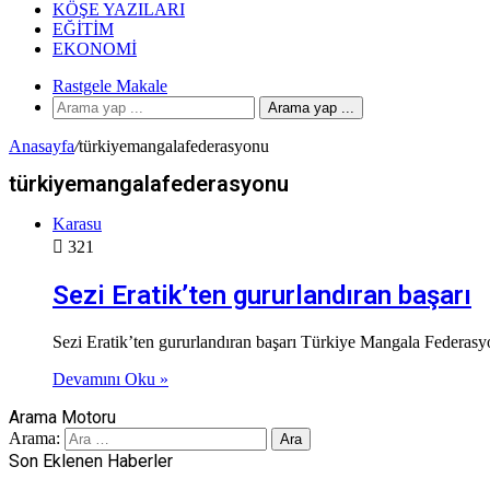
KÖŞE YAZILARI
EĞITIM
EKONOMI
Rastgele Makale
Arama yap ...
Anasayfa
/
türkiyemangalafederasyonu
türkiyemangalafederasyonu
Karasu
321
Sezi Eratik’ten gururlandıran başarı
Sezi Eratik’ten gururlandıran başarı Türkiye Mangala Federas
Devamını Oku »
Arama Motoru
Arama:
Son Eklenen Haberler