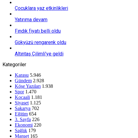
Çocuklara yaz etkinlikleri
Yatırıma devam
Fındık fiyatı belli oldu
Gökyüzü rengarenk oldu
Altıntaş Çilimli’ye geldi
Kategoriler
Karasu
5.946
Gündem
2.928
Köşe Yazıları
1.938
Spor
1.470
Kocaali
1.181
Siyaset
1.125
Sakarya
702
Eğitim
654
3. Sayfa
226
Ekonomi
220
Sağlık
179
Manşet
165