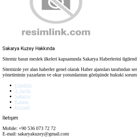
Sakarya Kuzey Hakkında
Sitemiz basın meslek ilkeleri kapsamında Sakarya Haberlerini ilgilendir
Sitemizde yer alan haberler genel olarak Haber ajansları tarafından se
yönetiminin yazarların ve okur yorumlarının görüşünde hukuki soru
Gündem
3. Sayfa
Sakarya
Karasu
Kocaali
İletişim
Mobile: +90 536 073 72 72
E-mail: sakaryakuzey@gmail.com