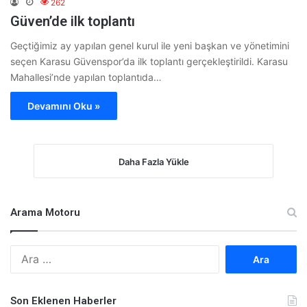
262
Güven’de ilk toplantı
Geçtiğimiz ay yapılan genel kurul ile yeni başkan ve yönetimini
seçen Karasu Güvenspor’da ilk toplantı gerçekleştirildi. Karasu
Mahallesi’nde yapılan toplantıda…
Devamını Oku »
Daha Fazla Yükle
Arama Motoru
A
r
a
m
Son Eklenen Haberler