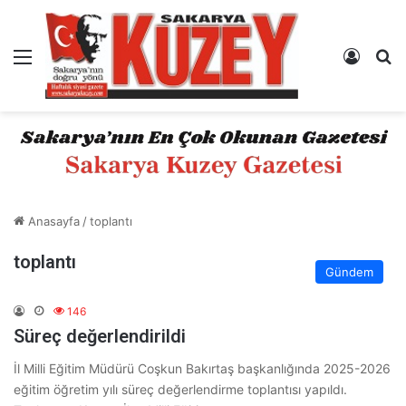
Menü
Kayıt 
A
Anasayfa
/
toplantı
toplantı
Gündem
146
Süreç değerlendirildi
İl Milli Eğitim Müdürü Coşkun Bakırtaş başkanlığında 2025-2026
eğitim öğretim yılı süreç değerlendirme toplantısı yapıldı.