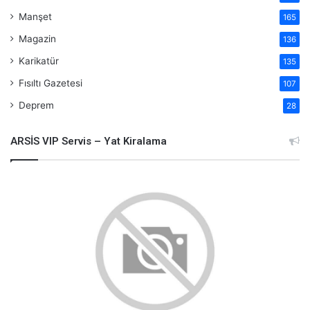
Manşet
165
Magazin
136
Karikatür
135
Fısıltı Gazetesi
107
Deprem
28
ARSİS VIP Servis – Yat Kiralama