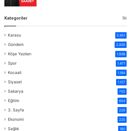
Kategoriler
Karasu
5.951
Gündem
2.930
Köşe Yazıları
1.938
Spor
1.471
Kocaali
1.184
Siyaset
1.127
Sakarya
702
Eğitim
654
3. Sayfa
226
Ekonomi
220
Sağlık
180