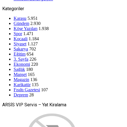
Kategoriler
Karasu
5.951
Gündem
2.930
Köşe Yazıları
1.938
Spor
1.471
Kocaali
1.184
Siyaset
1.127
Sakarya
702
Eğitim
654
3. Sayfa
226
Ekonomi
220
Sağlık
180
Manşet
165
Magazin
136
Karikatür
135
Fısıltı Gazetesi
107
Deprem
28
ARSİS VIP Servis – Yat Kiralama