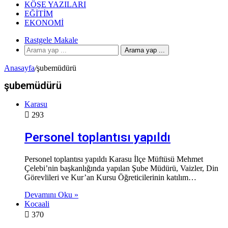
KÖŞE YAZILARI
EĞITIM
EKONOMI
Rastgele Makale
Arama yap ...
Anasayfa
/
şubemüdürü
şubemüdürü
Karasu
293
Personel toplantısı yapıldı
Personel toplantısı yapıldı Karasu İlçe Müftüsü Mehmet
Çelebi’nin başkanlığında yapılan Şube Müdürü, Vaizler, Din
Görevlileri ve Kur’an Kursu Öğreticilerinin katılım…
Devamını Oku »
Kocaali
370