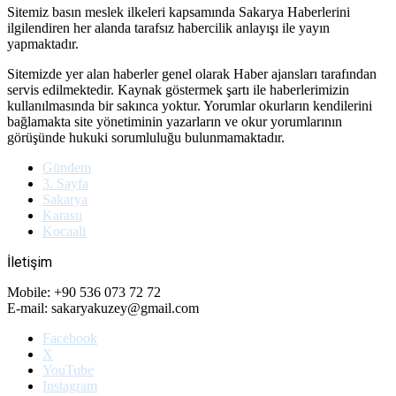
Sitemiz basın meslek ilkeleri kapsamında Sakarya Haberlerini
ilgilendiren her alanda tarafsız habercilik anlayışı ile yayın
yapmaktadır.
Sitemizde yer alan haberler genel olarak Haber ajansları tarafından
servis edilmektedir. Kaynak göstermek şartı ile haberlerimizin
kullanılmasında bir sakınca yoktur. Yorumlar okurların kendilerini
bağlamakta site yönetiminin yazarların ve okur yorumlarının
görüşünde hukuki sorumluluğu bulunmamaktadır.
Gündem
3. Sayfa
Sakarya
Karasu
Kocaali
İletişim
Mobile: +90 536 073 72 72
E-mail: sakaryakuzey@gmail.com
Facebook
X
YouTube
Instagram