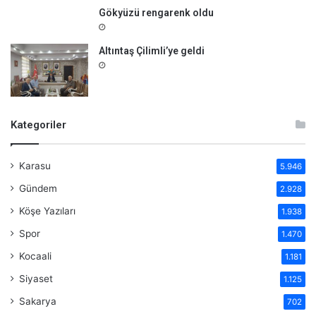
Gökyüzü rengarenk oldu
Altıntaş Çilimli’ye geldi
Kategoriler
Karasu
5.946
Gündem
2.928
Köşe Yazıları
1.938
Spor
1.470
Kocaali
1.181
Siyaset
1.125
Sakarya
702