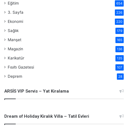
Eğitim
654
3. Sayfa
226
Ekonomi
220
Sağlık
179
Manşet
165
Magazin
136
Karikatür
135
Fısıltı Gazetesi
107
Deprem
28
ARSİS VIP Servis – Yat Kiralama
Dream of Holiday Kiralık Villa – Tatil Evleri