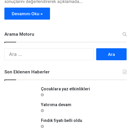
sonuçlarını değerlendirerek açıklamada…
Devamını Oku »
Arama Motoru
A
r
a
m
Son Eklenen Haberler
a
:
Çocuklara yaz etkinlikleri
Yatırıma devam
Fındık fiyatı belli oldu