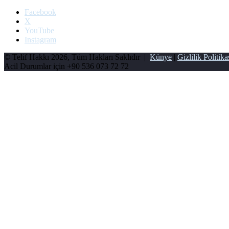
Facebook
X
YouTube
Instagram
© Telif Hakkı 2026, Tüm Hakları Saklıdır |
Künye
|
Gizlilik Politika
Acil Durumlar için
+90 536 073 72 72