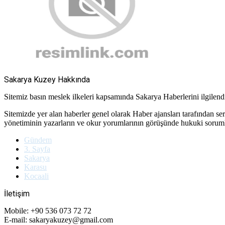
Sakarya Kuzey Hakkında
Sitemiz basın meslek ilkeleri kapsamında Sakarya Haberlerini ilgilendir
Sitemizde yer alan haberler genel olarak Haber ajansları tarafından se
yönetiminin yazarların ve okur yorumlarının görüşünde hukuki soru
Gündem
3. Sayfa
Sakarya
Karasu
Kocaali
İletişim
Mobile: +90 536 073 72 72
E-mail: sakaryakuzey@gmail.com