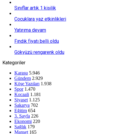
Sınıflar artık 1 kişilik
Çocuklara yaz etkinlikleri
Yatırıma devam
Fındık fiyatı belli oldu
Gökyüzü rengarenk oldu
Kategoriler
Karasu
5.946
Gündem
2.929
Köşe Yazıları
1.938
Spor
1.470
Kocaali
1.181
Siyaset
1.125
Sakarya
702
Eğitim
654
3. Sayfa
226
Ekonomi
220
Sağlık
179
Manşet
165