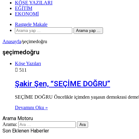
KÖŞE YAZILARI
EĞITIM
EKONOMI
Rastgele Makale
Arama yap ...
Anasayfa
/
şeçimedoğru
şeçimedoğru
Köşe Yazıları
511
Şakir Şen, “SEÇİME DOĞRU”
SEÇİME DOĞRU Öncelikle içimden yaşasın demokrasi demek geli
Devamını Oku »
Arama Motoru
Arama:
Son Eklenen Haberler