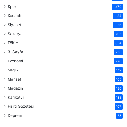
Spor
1.470
Kocaali
1.184
Siyaset
1.126
Sakarya
702
Eğitim
654
3. Sayfa
226
Ekonomi
220
Sağlık
179
Manşet
165
Magazin
136
Karikatür
135
Fısıltı Gazetesi
107
Deprem
28