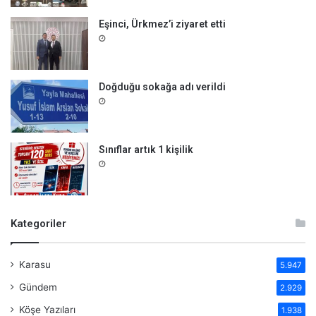
Eşinci, Ürkmez’i ziyaret etti
Doğduğu sokağa adı verildi
Sınıflar artık 1 kişilik
Kategoriler
Karasu
5.947
Gündem
2.929
Köşe Yazıları
1.938