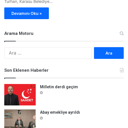
Turhan, Karasu Belediye…
Devamını Oku »
Arama Motoru
A
r
a
m
Son Eklenen Haberler
a
:
Milletin derdi geçim
Abay emekliye ayrıldı