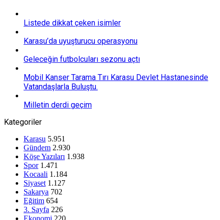
Listede dikkat çeken isimler
Karasu’da uyuşturucu operasyonu
Geleceğin futbolcuları sezonu açtı
Mobil Kanser Tarama Tırı Karasu Devlet Hastanesinde
Vatandaşlarla Buluştu.
Milletin derdi geçim
Kategoriler
Karasu
5.951
Gündem
2.930
Köşe Yazıları
1.938
Spor
1.471
Kocaali
1.184
Siyaset
1.127
Sakarya
702
Eğitim
654
3. Sayfa
226
Ekonomi
220