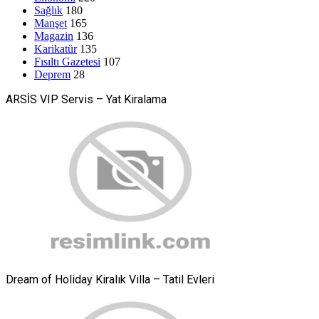
Sağlık
180
Manşet
165
Magazin
136
Karikatür
135
Fısıltı Gazetesi
107
Deprem
28
ARSİS VIP Servis – Yat Kiralama
Dream of Holiday Kiralık Villa – Tatil Evleri