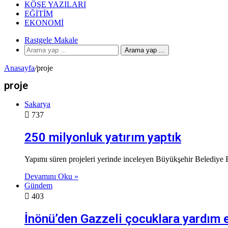
KÖŞE YAZILARI
EĞITIM
EKONOMI
Rastgele Makale
Arama yap ...
Anasayfa
/
proje
proje
Sakarya
737
250 milyonluk yatırım yaptık
Yapımı süren projeleri yerinde inceleyen Büyükşehir Belediye 
Devamını Oku »
Gündem
403
İnönü’den Gazzeli çocuklara yardım e