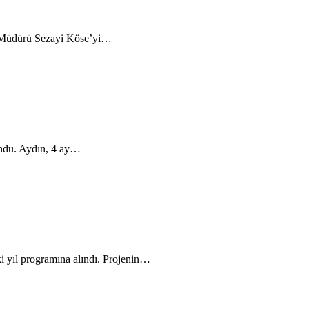
l Müdürü Sezayi Köse’yi…
undu. Aydın, 4 ay…
i yıl programına alındı. Projenin…