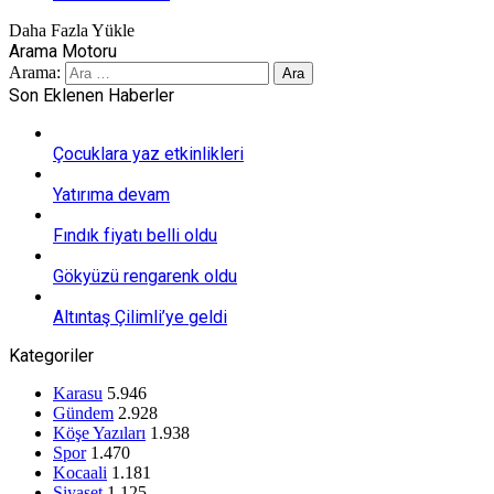
Daha Fazla Yükle
Arama Motoru
Arama:
Son Eklenen Haberler
Çocuklara yaz etkinlikleri
Yatırıma devam
Fındık fiyatı belli oldu
Gökyüzü rengarenk oldu
Altıntaş Çilimli’ye geldi
Kategoriler
Karasu
5.946
Gündem
2.928
Köşe Yazıları
1.938
Spor
1.470
Kocaali
1.181
Siyaset
1.125