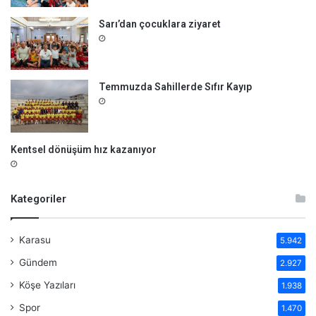
Sarı’dan çocuklara ziyaret
Temmuzda Sahillerde Sıfır Kayıp
Kentsel dönüşüm hız kazanıyor
Kategoriler
Karasu
5.942
Gündem
2.927
Köşe Yazıları
1.938
Spor
1.470