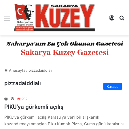
Menü
Kayıt 
A
Anasayfa
/
pizzadaiddialı
pizzadaiddialı
Karasu
292
PİKU’ya görkemli açılış
PİKU’ya görkemli açılış Karasu’ya yeni bir alışkanlık
kazandırmayı amaçlan Piku Kumpir Pizza, Cuma günü kapılarını