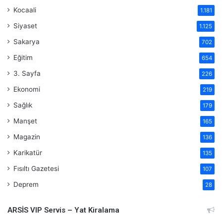
Kocaali
1.181
Siyaset
1.125
Sakarya
702
Eğitim
654
3. Sayfa
226
Ekonomi
219
Sağlık
179
Manşet
165
Magazin
136
Karikatür
135
Fısıltı Gazetesi
107
Deprem
28
ARSİS VIP Servis – Yat Kiralama