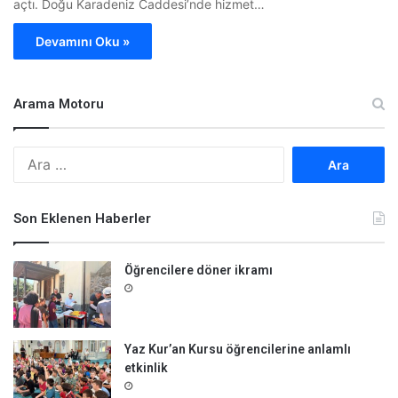
açtı. Doğu Karadeniz Caddesi’nde hizmet…
Devamını Oku »
Arama Motoru
A
r
a
m
Son Eklenen Haberler
a
:
Öğrencilere döner ikramı
Yaz Kur’an Kursu öğrencilerine anlamlı
etkinlik