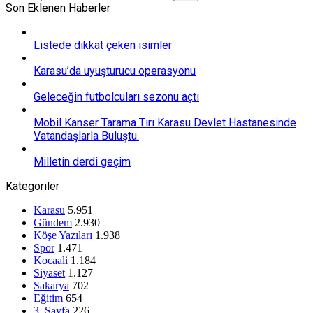
Son Eklenen Haberler
Listede dikkat çeken isimler
Karasu’da uyuşturucu operasyonu
Geleceğin futbolcuları sezonu açtı
Mobil Kanser Tarama Tırı Karasu Devlet Hastanesinde
Vatandaşlarla Buluştu.
Milletin derdi geçim
Kategoriler
Karasu
5.951
Gündem
2.930
Köşe Yazıları
1.938
Spor
1.471
Kocaali
1.184
Siyaset
1.127
Sakarya
702
Eğitim
654
3. Sayfa
226