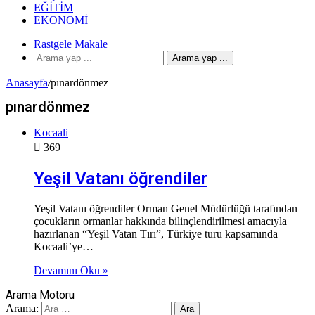
EĞITIM
EKONOMI
Rastgele Makale
Arama yap ...
Anasayfa
/
pınardönmez
pınardönmez
Kocaali
369
Yeşil Vatanı öğrendiler
Yeşil Vatanı öğrendiler Orman Genel Müdürlüğü tarafından
çocukların ormanlar hakkında bilinçlendirilmesi amacıyla
hazırlanan “Yeşil Vatan Tırı”, Türkiye turu kapsamında
Kocaali’ye…
Devamını Oku »
Arama Motoru
Arama: