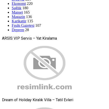
Ekonomi
220
Sağlık
180
Manşet
165
Magazin
136
Karikatür
135
Fısıltı Gazetesi
107
Deprem
28
ARSİS VIP Servis – Yat Kiralama
Dream of Holiday Kiralık Villa – Tatil Evleri