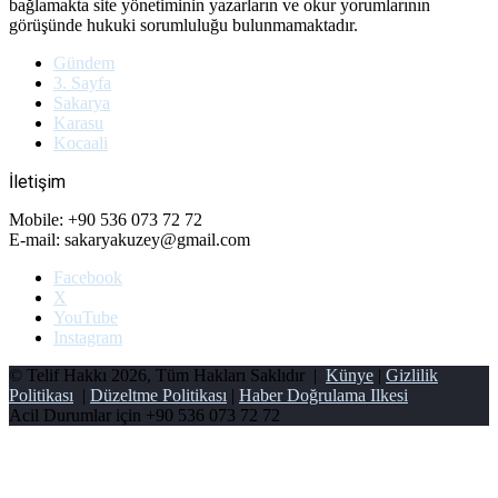
bağlamakta site yönetiminin yazarların ve okur yorumlarının
görüşünde hukuki sorumluluğu bulunmamaktadır.
Gündem
3. Sayfa
Sakarya
Karasu
Kocaali
İletişim
Mobile: +90 536 073 72 72
E-mail: sakaryakuzey@gmail.com
Facebook
X
YouTube
Instagram
© Telif Hakkı 2026, Tüm Hakları Saklıdır |
Künye
|
Gizlilik
Politikası
|
Düzeltme Politikası
|
Haber Doğrulama Ilkesi
Acil Durumlar için
+90 536 073 72 72