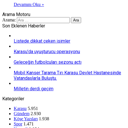
Devamını Oku »
Arama Motoru
Arama:
Son Eklenen Haberler
Listede dikkat çeken isimler
Karasu’da uyuşturucu operasyonu
Geleceğin futbolcuları sezonu açtı
Mobil Kanser Tarama Tırı Karasu Devlet Hastanesinde
Vatandaşlarla Buluştu.
Milletin derdi geçim
Kategoriler
Karasu
5.951
Gündem
2.930
Köşe Yazıları
1.938
Spor
1.471