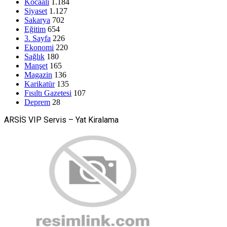
Kocaali
1.184
Siyaset
1.127
Sakarya
702
Eğitim
654
3. Sayfa
226
Ekonomi
220
Sağlık
180
Manşet
165
Magazin
136
Karikatür
135
Fısıltı Gazetesi
107
Deprem
28
ARSİS VIP Servis – Yat Kiralama