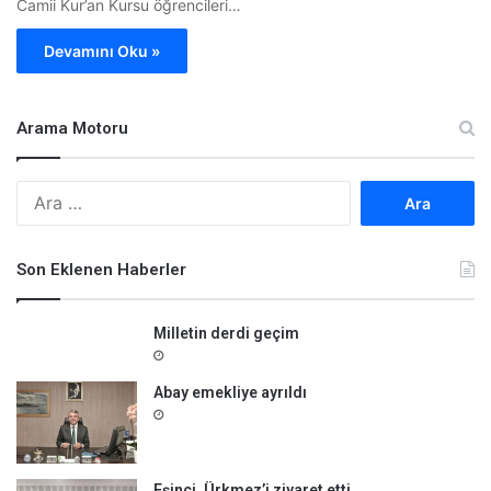
Camii Kur’an Kursu öğrencileri…
Devamını Oku »
Arama Motoru
A
r
a
m
Son Eklenen Haberler
a
:
Milletin derdi geçim
Abay emekliye ayrıldı
Eşinci, Ürkmez’i ziyaret etti