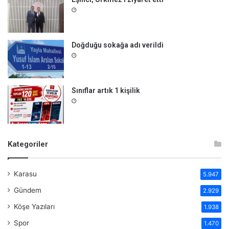
Doğduğu sokağa adı verildi
Sınıflar artık 1 kişilik
Kategoriler
Karasu
5.947
Gündem
2.929
Köşe Yazıları
1.938
Spor
1.470