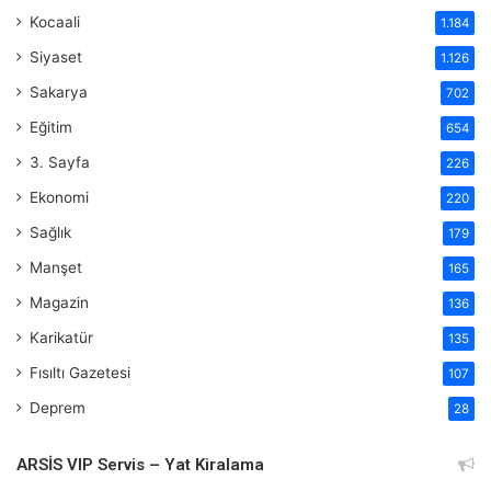
Kocaali
1.184
Siyaset
1.126
Sakarya
702
Eğitim
654
3. Sayfa
226
Ekonomi
220
Sağlık
179
Manşet
165
Magazin
136
Karikatür
135
Fısıltı Gazetesi
107
Deprem
28
ARSİS VIP Servis – Yat Kiralama