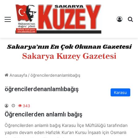
Menü
Kayıt 
A
Anasayfa
/
öğrencilerdenanlamlıbağış
öğrencilerdenanlamlıbağış
Karasu
343
Öğrencilerden anlamlı bağış
Öğrencilerden anlamlı bağış Karasu İlçe Müftülüğü tarafından
yapımı devam eden Hafızlık Kur’an Kursu İnşaatı için Osmanlı