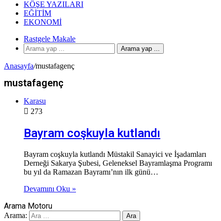
KÖŞE YAZILARI
EĞITIM
EKONOMI
Rastgele Makale
Arama yap ...
Anasayfa
/
mustafagenç
mustafagenç
Karasu
273
Bayram coşkuyla kutlandı
Bayram coşkuyla kutlandı Müstakil Sanayici ve İşadamları
Derneği Sakarya Şubesi, Geleneksel Bayramlaşma Programı
bu yıl da Ramazan Bayramı’nın ilk günü…
Devamını Oku »
Arama Motoru
Arama: