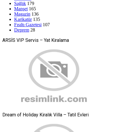
Sağlık
179
Manşet
165
Magazin
136
Karikatür
135
Fısıltı Gazetesi
107
Deprem
28
ARSİS VIP Servis – Yat Kiralama
Dream of Holiday Kiralık Villa – Tatil Evleri