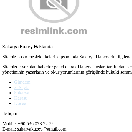
Sakarya Kuzey Hakkında
Sitemiz basın meslek ilkeleri kapsamında Sakarya Haberlerini ilgilendir
Sitemizde yer alan haberler genel olarak Haber ajansları tarafından se
yönetiminin yazarların ve okur yorumlarının görüşünde hukuki soru
Gündem
3. Sayfa
Sakarya
Karasu
Kocaali
İletişim
Mobile: +90 536 073 72 72
E-mail: sakaryakuzey@gmail.com