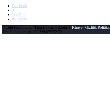
Facebook
X
YouTube
Instagram
© Telif Hakkı 2026, Tüm Hakları Saklıdır |
Künye
|
Gizlilik Politika
Acil Durumlar için
+90 536 073 72 72