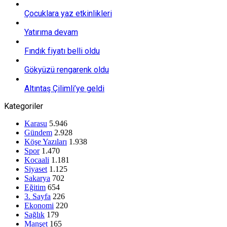
Çocuklara yaz etkinlikleri
Yatırıma devam
Fındık fiyatı belli oldu
Gökyüzü rengarenk oldu
Altıntaş Çilimli’ye geldi
Kategoriler
Karasu
5.946
Gündem
2.928
Köşe Yazıları
1.938
Spor
1.470
Kocaali
1.181
Siyaset
1.125
Sakarya
702
Eğitim
654
3. Sayfa
226
Ekonomi
220
Sağlık
179
Manşet
165