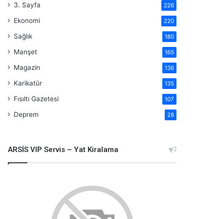
3. Sayfa
226
Ekonomi
220
Sağlık
180
Manşet
165
Magazin
136
Karikatür
135
Fısıltı Gazetesi
107
Deprem
28
ARSİS VIP Servis – Yat Kiralama