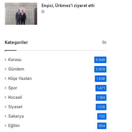
Enşici, Ürkmez’i ziyaret etti
Kategoriler
Karasu
5.949
Gündem
2.929
Köşe Yazıları
1.938
Spor
1.471
Kocaali
1.184
Siyaset
1.126
Sakarya
702
Eğitim
654