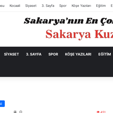
asu
Kocaali
Siyaset
3. Sayfa
Spor
Köşe Yazıları
Eğitim
E
SIYASET
3. SAYFA
SPOR
KÖŞE YAZILARI
EĞITIM
li
451