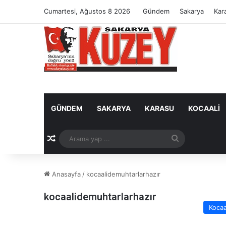
Cumartesi, Ağustos 8 2026
Gündem
Sakarya
Kar
GÜNDEM
SAKARYA
KARASU
KOCAALI
Rastgele Makale
Arama
yap
Anasayfa
/
kocaalidemuhtarlarhazır
...
kocaalidemuhtarlarhazır
Kocaa