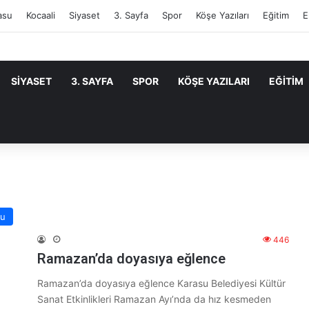
asu
Kocaali
Siyaset
3. Sayfa
Spor
Köşe Yazıları
Eğitim
E
SIYASET
3. SAYFA
SPOR
KÖŞE YAZILARI
EĞITIM
su
446
Ramazan’da doyasıya eğlence
Ramazan’da doyasıya eğlence Karasu Belediyesi Kültür
Sanat Etkinlikleri Ramazan Ayı’nda da hız kesmeden