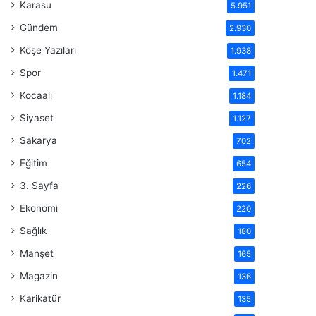
Karasu
5.951
Gündem
2.930
Köşe Yazıları
1.938
Spor
1.471
Kocaali
1.184
Siyaset
1.127
Sakarya
702
Eğitim
654
3. Sayfa
226
Ekonomi
220
Sağlık
180
Manşet
165
Magazin
136
Karikatür
135