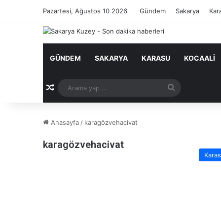
Pazartesi, Ağustos 10 2026
Gündem
Sakarya
Kar
GÜNDEM
SAKARYA
KARASU
KOCAALI
Rastgele Makale
Arama
yap
Anasayfa
/
karagözvehacivat
...
karagözvehacivat
Kara