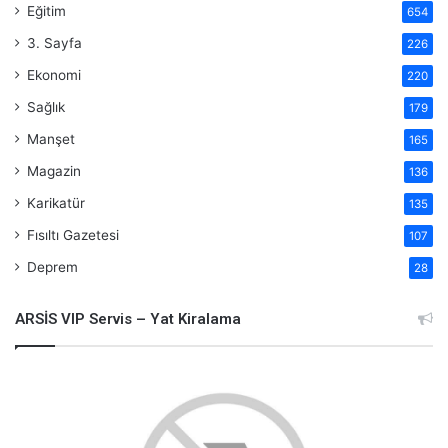
Eğitim
654
3. Sayfa
226
Ekonomi
220
Sağlık
179
Manşet
165
Magazin
136
Karikatür
135
Fısıltı Gazetesi
107
Deprem
28
ARSİS VIP Servis – Yat Kiralama