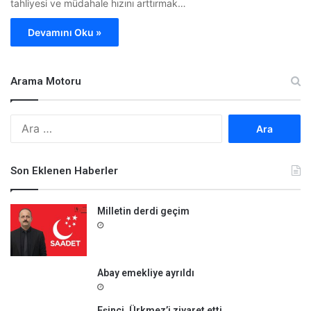
tahliyesi ve müdahale hızını arttırmak…
Devamını Oku »
Arama Motoru
A
r
a
m
Son Eklenen Haberler
a
:
Milletin derdi geçim
Abay emekliye ayrıldı
Eşinci, Ürkmez’i ziyaret etti