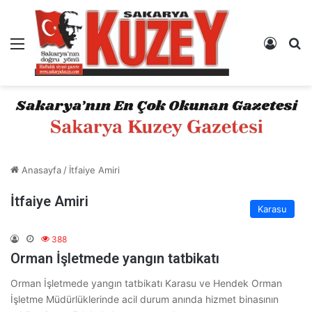
Menü
Kayıt 
A
Anasayfa
/
İtfaiye Amiri
İtfaiye Amiri
Karasu
388
Orman İşletmede yangın tatbikatı
Orman İşletmede yangın tatbikatı Karasu ve Hendek Orman
İşletme Müdürlüklerinde acil durum anında hizmet binasının