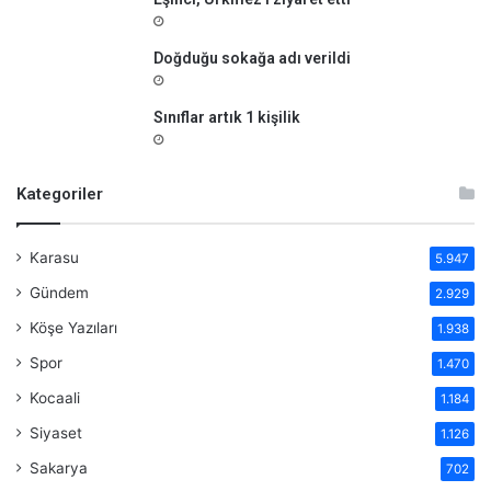
Doğduğu sokağa adı verildi
Sınıflar artık 1 kişilik
Kategoriler
Karasu
5.947
Gündem
2.929
Köşe Yazıları
1.938
Spor
1.470
Kocaali
1.184
Siyaset
1.126
Sakarya
702