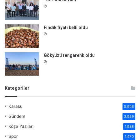
Fındık fiyatı belli oldu
Gökyüzü rengarenk oldu
Kategoriler
Karasu
5.946
Gündem
2.929
Köşe Yazıları
1.938
Spor
1.470