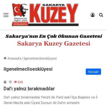
Menü
Kayıt 
A
Anasayfa
/
ilgenelmecliseskiüyesi
ilgenelmecliseskiüyesi
Kocaali
536
Dal’ı yalnız bırakmadılar
Dal’ı yalnız bırakmadılar Ferizli Ak Parti eski İlçe Başkanı ve İl
Genel Meclis eski Üyesi Dursun Ali Dal’ın annesini