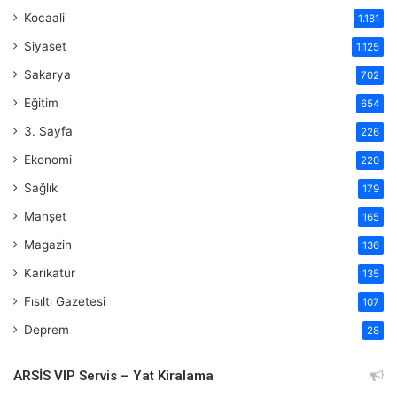
Kocaali
1.181
Siyaset
1.125
Sakarya
702
Eğitim
654
3. Sayfa
226
Ekonomi
220
Sağlık
179
Manşet
165
Magazin
136
Karikatür
135
Fısıltı Gazetesi
107
Deprem
28
ARSİS VIP Servis – Yat Kiralama