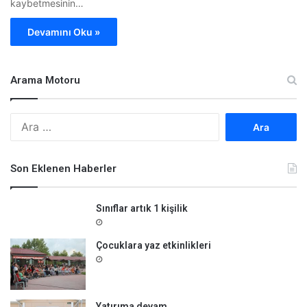
kaybetmesinin…
Devamını Oku »
Arama Motoru
A
r
a
m
Son Eklenen Haberler
a
:
Sınıflar artık 1 kişilik
Çocuklara yaz etkinlikleri
Yatırıma devam