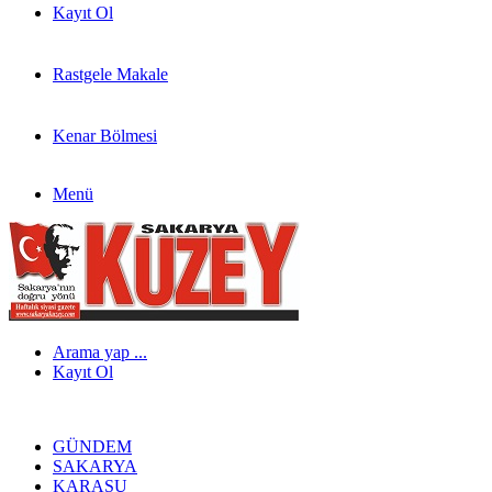
Kayıt Ol
Rastgele Makale
Kenar Bölmesi
Menü
Arama yap ...
Kayıt Ol
GÜNDEM
SAKARYA
KARASU