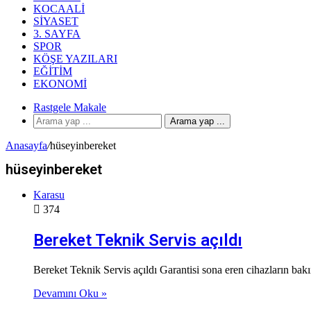
KOCAALI
SIYASET
3. SAYFA
SPOR
KÖŞE YAZILARI
EĞITIM
EKONOMI
Rastgele Makale
Arama yap ...
Anasayfa
/
hüseyinbereket
hüseyinbereket
Karasu
374
Bereket Teknik Servis açıldı
Bereket Teknik Servis açıldı Garantisi sona eren cihazların bak
Devamını Oku »