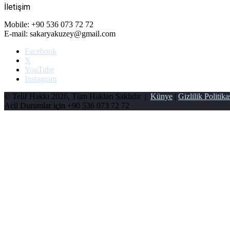
İletişim
Mobile: +90 536 073 72 72
E-mail: sakaryakuzey@gmail.com
Facebook
X
YouTube
Instagram
© Telif Hakkı 2026, Tüm Hakları Saklıdır |
Künye
|
Gizlilik Politika
Acil Durumlar için
+90 536 073 72 72