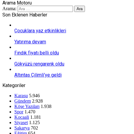
Arama Motoru
Arama:
Son Eklenen Haberler
Çocuklara yaz etkinlikleri
Yatırıma devam
Fındık fiyatı belli oldu
Gökyüzü rengarenk oldu
Altıntaş Çilimli’ye geldi
Kategoriler
Karasu
5.946
Gündem
2.928
Köşe Yazıları
1.938
Spor
1.470
Kocaali
1.181
Siyaset
1.125
Sakarya
702
Eğitim
654