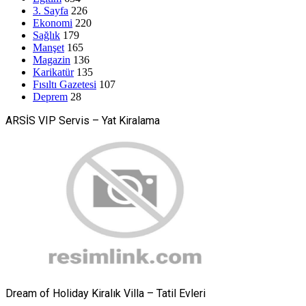
3. Sayfa
226
Ekonomi
220
Sağlık
179
Manşet
165
Magazin
136
Karikatür
135
Fısıltı Gazetesi
107
Deprem
28
ARSİS VIP Servis – Yat Kiralama
Dream of Holiday Kiralık Villa – Tatil Evleri