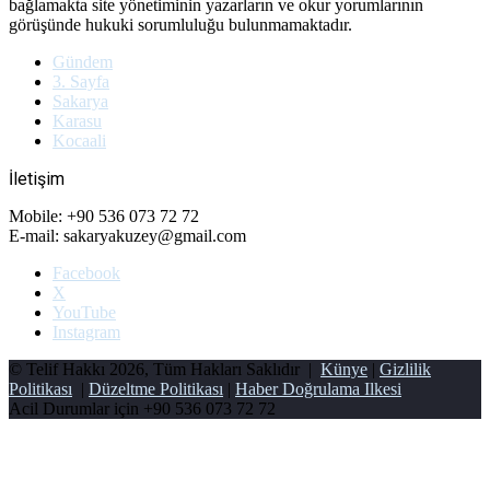
bağlamakta site yönetiminin yazarların ve okur yorumlarının
görüşünde hukuki sorumluluğu bulunmamaktadır.
Gündem
3. Sayfa
Sakarya
Karasu
Kocaali
İletişim
Mobile: +90 536 073 72 72
E-mail: sakaryakuzey@gmail.com
Facebook
X
YouTube
Instagram
© Telif Hakkı 2026, Tüm Hakları Saklıdır |
Künye
|
Gizlilik
Politikası
|
Düzeltme Politikası
|
Haber Doğrulama Ilkesi
Acil Durumlar için
+90 536 073 72 72