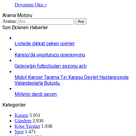
Devamını Oku »
Arama Motoru
Arama:
Son Eklenen Haberler
Listede dikkat çeken isimler
Karasu’da uyuşturucu operasyonu
Geleceğin futbolcuları sezonu açtı
Mobil Kanser Tarama Tırı Karasu Devlet Hastanesinde
Vatandaşlarla Buluştu.
Milletin derdi geçim
Kategoriler
Karasu
5.951
Gündem
2.930
Köşe Yazıları
1.938
Spor
1.471