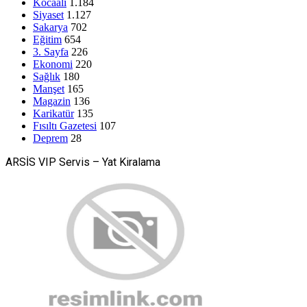
Kocaali
1.184
Siyaset
1.127
Sakarya
702
Eğitim
654
3. Sayfa
226
Ekonomi
220
Sağlık
180
Manşet
165
Magazin
136
Karikatür
135
Fısıltı Gazetesi
107
Deprem
28
ARSİS VIP Servis – Yat Kiralama