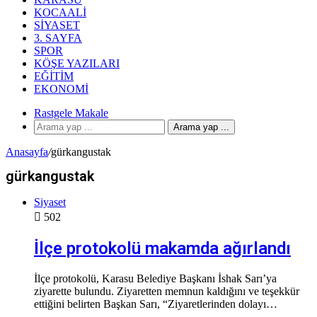
KOCAALI
SIYASET
3. SAYFA
SPOR
KÖŞE YAZILARI
EĞITIM
EKONOMI
Rastgele Makale
Arama yap ...
Anasayfa
/
gürkangustak
gürkangustak
Siyaset
502
İlçe protokolü makamda ağırlandı
İlçe protokolü, Karasu Belediye Başkanı İshak Sarı’ya
ziyarette bulundu. Ziyaretten memnun kaldığını ve teşekkür
ettiğini belirten Başkan Sarı, “Ziyaretlerinden dolayı…