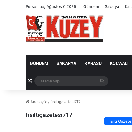
Perşembe, Ağustos 6 2026
Gündem
Sakarya
Kar
GÜNDEM
SAKARYA
KARASU
KOCAALI
Rastgele Makale
Arama
yap
Anasayfa
/
fısıltıgazetesi717
...
fısıltıgazetesi717
Fısıltı Gazete