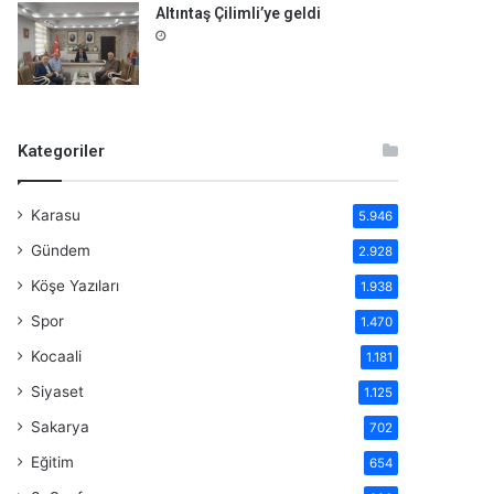
Altıntaş Çilimli’ye geldi
Kategoriler
Karasu
5.946
Gündem
2.928
Köşe Yazıları
1.938
Spor
1.470
Kocaali
1.181
Siyaset
1.125
Sakarya
702
Eğitim
654