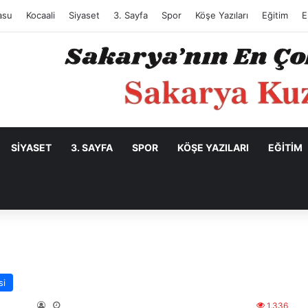
asu
Kocaali
Siyaset
3. Sayfa
Spor
Köşe Yazıları
Eğitim
E
SIYASET
3. SAYFA
SPOR
KÖŞE YAZILARI
EĞITIM
si
1.336