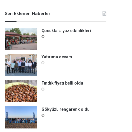
m
a
Son Eklenen Haberler
:
Çocuklara yaz etkinlikleri
Yatırıma devam
Fındık fiyatı belli oldu
Gökyüzü rengarenk oldu