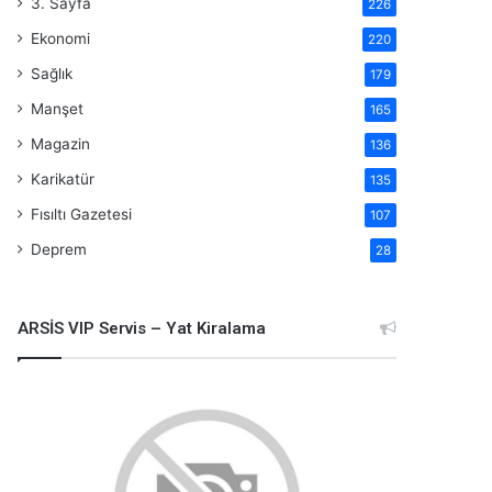
3. Sayfa
226
Ekonomi
220
Sağlık
179
Manşet
165
Magazin
136
Karikatür
135
Fısıltı Gazetesi
107
Deprem
28
ARSİS VIP Servis – Yat Kiralama