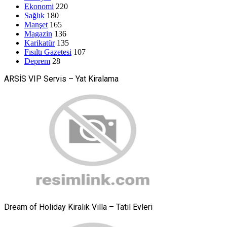
Ekonomi
220
Sağlık
180
Manşet
165
Magazin
136
Karikatür
135
Fısıltı Gazetesi
107
Deprem
28
ARSİS VIP Servis – Yat Kiralama
Dream of Holiday Kiralık Villa – Tatil Evleri