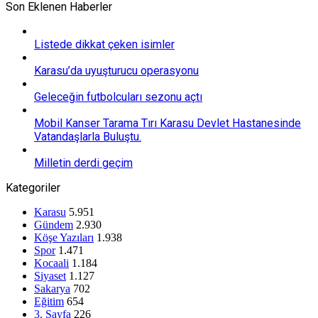
Son Eklenen Haberler
Listede dikkat çeken isimler
Karasu’da uyuşturucu operasyonu
Geleceğin futbolcuları sezonu açtı
Mobil Kanser Tarama Tırı Karasu Devlet Hastanesinde
Vatandaşlarla Buluştu.
Milletin derdi geçim
Kategoriler
Karasu
5.951
Gündem
2.930
Köşe Yazıları
1.938
Spor
1.471
Kocaali
1.184
Siyaset
1.127
Sakarya
702
Eğitim
654
3. Sayfa
226