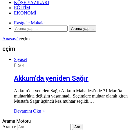
KÖŞE YAZILARI
EĞITIM
EKONOMI
Rastgele Makale
Arama yap ...
Anasayfa
/
eçim
eçim
Siyaset
501
Akkum’da yeniden Sağır
Akkum’da yeniden Sağır Akkum Mahallesi’nde 31 Mart’ta
muhtarlıkta değişim yaşanmadı. Seçimlere muhtar olarak giren
Mustafa Sağır üçüncü kez muhtar seçildi.…
Devamını Oku »
Arama Motoru
Arama: