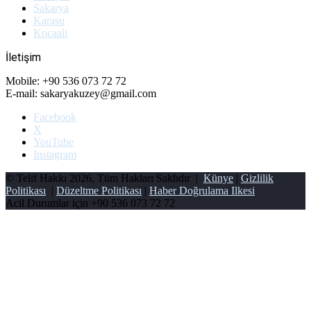
Sakarya
Karasu
Kocaali
İletişim
Mobile: +90 536 073 72 72
E-mail: sakaryakuzey@gmail.com
Facebook
X
YouTube
Instagram
© Telif Hakkı 2026, Tüm Hakları Saklıdır |
Künye
|
Gizlilik
Politikası
|
Düzeltme Politikası
|
Haber Doğrulama Ilkesi
Acil Durumlar için
+90 536 073 72 72