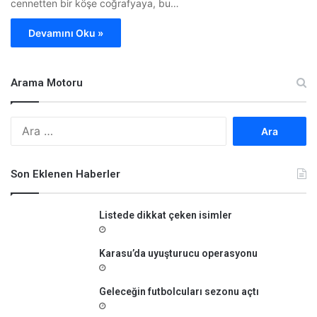
cennetten bir köşe coğrafyaya, bu…
Devamını Oku »
Arama Motoru
A
r
a
m
Son Eklenen Haberler
a
:
Listede dikkat çeken isimler
Karasu’da uyuşturucu operasyonu
Geleceğin futbolcuları sezonu açtı