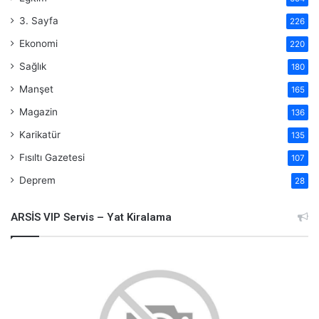
3. Sayfa
226
Ekonomi
220
Sağlık
180
Manşet
165
Magazin
136
Karikatür
135
Fısıltı Gazetesi
107
Deprem
28
ARSİS VIP Servis – Yat Kiralama