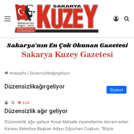
Menü
Kayıt 
A
Anasayfa
/
Düzensizlikağırgeliyor
Düzensizlikağırgeliyor
Siyaset
334
Düzensizlik ağır geliyor
Düzensizlik ağır geliyor Kırsal Mahalle ziyaretlerine devam eden
Karasu Belediye Başkan Adayı Oğuzhan Coşkun, “Böyle