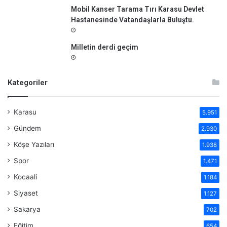
Mobil Kanser Tarama Tırı Karasu Devlet
Hastanesinde Vatandaşlarla Buluştu.
Milletin derdi geçim
Kategoriler
Karasu
5.951
Gündem
2.930
Köşe Yazıları
1.938
Spor
1.471
Kocaali
1.184
Siyaset
1.127
Sakarya
702
Eğitim
654