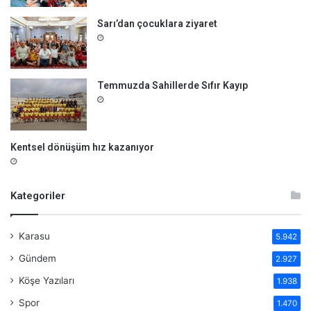
Sarı’dan çocuklara ziyaret
Temmuzda Sahillerde Sıfır Kayıp
Kentsel dönüşüm hız kazanıyor
Kategoriler
Karasu
5.942
Gündem
2.927
Köşe Yazıları
1.938
Spor
1.470