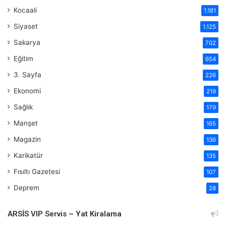
Kocaali
1.181
Siyaset
1.125
Sakarya
702
Eğitim
654
3. Sayfa
226
Ekonomi
219
Sağlık
179
Manşet
165
Magazin
136
Karikatür
135
Fısıltı Gazetesi
107
Deprem
28
ARSİS VIP Servis – Yat Kiralama