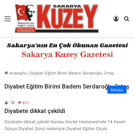
Menü
Kayıt 
A
Anasayfa
/
Diyabet Eğitim Birimi Badem Serdaroğlu Ortaş
Diyabet Eğitim Birimi Badem Serdaroğlu Ortaş
Karasu
401
Diyabete dikkat çekildi
Diyabete dikkat çekildi Karasu Devlet Hastanesi’nde 14 Kasım
Dünya Diyabet Günü nedeniyle Diyabet Eğitim Okulu