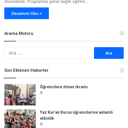
düzenlendi. Programda genel sağlık eğitimi…
Devamını Oku »
Arama Motoru
A
r
a
m
Son Eklenen Haberler
a
:
Öğrencilere döner ikramı
Yaz Kur’an Kursu öğrencilerine anlamlı
etkinlik