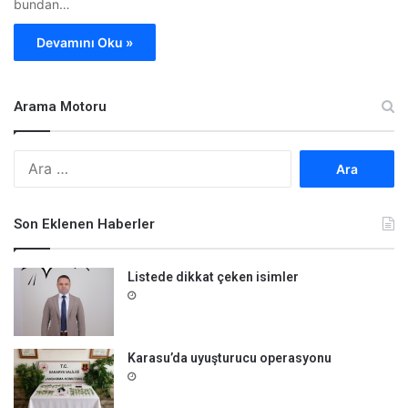
bundan…
Devamını Oku »
Arama Motoru
A
r
a
m
Son Eklenen Haberler
a
:
Listede dikkat çeken isimler
Karasu’da uyuşturucu operasyonu