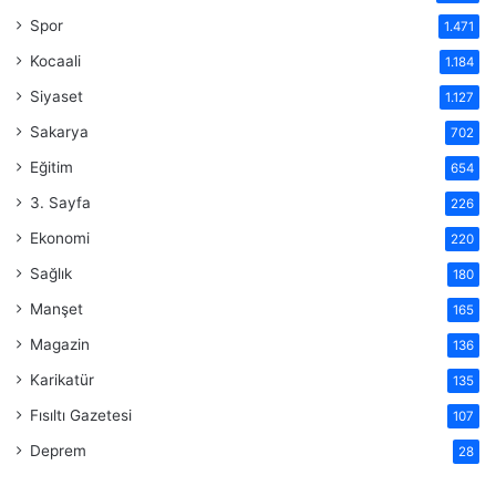
Spor
1.471
Kocaali
1.184
Siyaset
1.127
Sakarya
702
Eğitim
654
3. Sayfa
226
Ekonomi
220
Sağlık
180
Manşet
165
Magazin
136
Karikatür
135
Fısıltı Gazetesi
107
Deprem
28