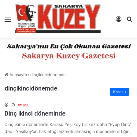
Menü
Kayıt 
A
Anasayfa
/
dinçikincidönemde
dinçikincidönemde
Karasu
450
Dinç ikinci döneminde
Dinç ikinci döneminde Karasu Yeşilköy bir kez daha “Eyüp Dinç”
dedi. Yeşilköy’ün hak ettiği hizmeti alması için mücadele ettiğini,