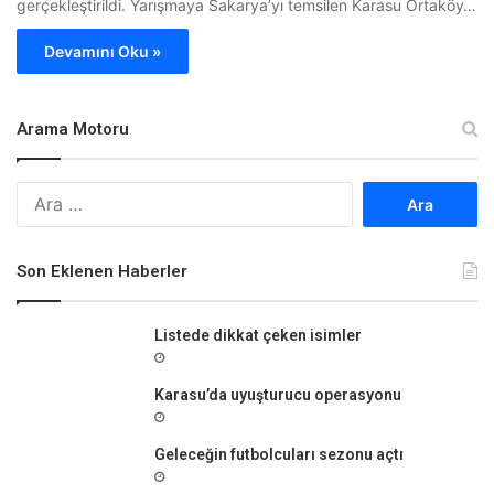
gerçekleştirildi. Yarışmaya Sakarya’yı temsilen Karasu Ortaköy…
Devamını Oku »
Arama Motoru
A
r
a
m
Son Eklenen Haberler
a
:
Listede dikkat çeken isimler
Karasu’da uyuşturucu operasyonu
Geleceğin futbolcuları sezonu açtı