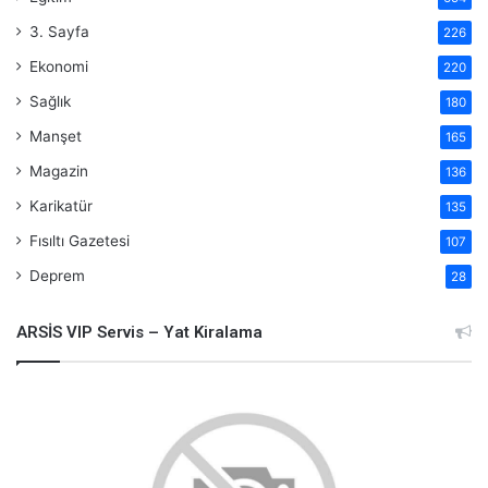
3. Sayfa
226
Ekonomi
220
Sağlık
180
Manşet
165
Magazin
136
Karikatür
135
Fısıltı Gazetesi
107
Deprem
28
ARSİS VIP Servis – Yat Kiralama