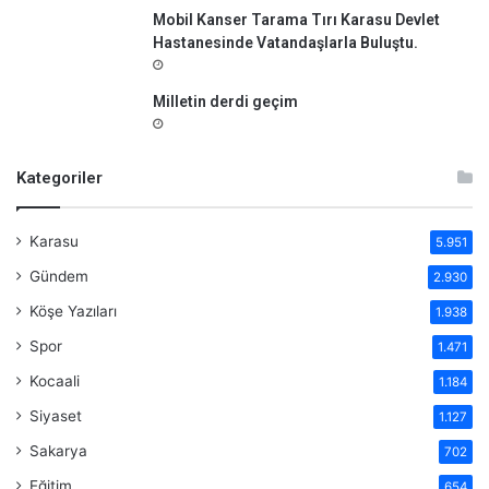
Mobil Kanser Tarama Tırı Karasu Devlet
Hastanesinde Vatandaşlarla Buluştu.
Milletin derdi geçim
Kategoriler
Karasu
5.951
Gündem
2.930
Köşe Yazıları
1.938
Spor
1.471
Kocaali
1.184
Siyaset
1.127
Sakarya
702
Eğitim
654