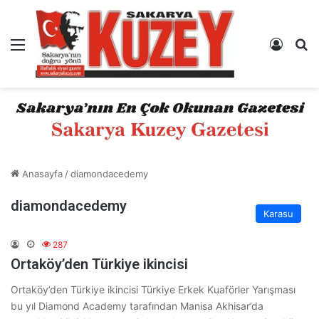
Menü
Kayıt 
A
Anasayfa
/
diamondacedemy
diamondacedemy
Karasu
287
Ortaköy’den Türkiye ikincisi
Ortaköy’den Türkiye ikincisi Türkiye Erkek Kuaförler Yarışması
bu yıl Diamond Academy tarafından Manisa Akhisar’da