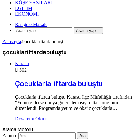
KÖŞE YAZILARI
EĞITIM
EKONOMI
Rastgele Makale
Arama yap ...
Anasayfa
/
çocuklariftardabuluştu
çocuklariftardabuluştu
Karasu
302
Çocuklarla iftarda buluştu
Çocuklarla iftarda buluştu Karasu İlçe Müftülüğü tarafından
“Yetim gülerse dünya güler” temasıyla iftar programı
düzenlendi. Programda yetim ve öksüz çocuklarla…
Devamını Oku »
Arama Motoru
Arama: