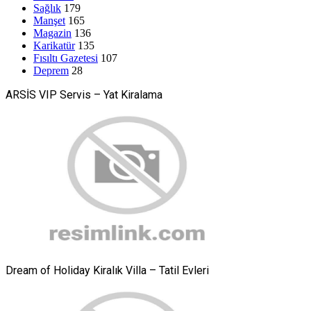
Sağlık
179
Manşet
165
Magazin
136
Karikatür
135
Fısıltı Gazetesi
107
Deprem
28
ARSİS VIP Servis – Yat Kiralama
Dream of Holiday Kiralık Villa – Tatil Evleri