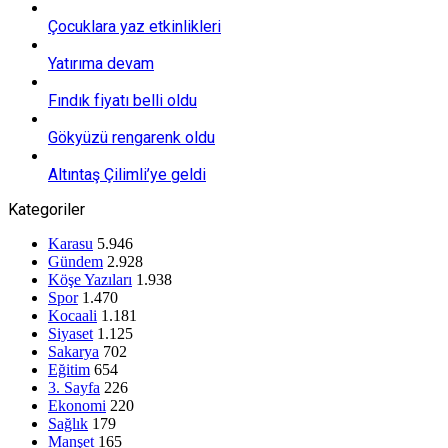
Çocuklara yaz etkinlikleri
Yatırıma devam
Fındık fiyatı belli oldu
Gökyüzü rengarenk oldu
Altıntaş Çilimli’ye geldi
Kategoriler
Karasu
5.946
Gündem
2.928
Köşe Yazıları
1.938
Spor
1.470
Kocaali
1.181
Siyaset
1.125
Sakarya
702
Eğitim
654
3. Sayfa
226
Ekonomi
220
Sağlık
179
Manşet
165