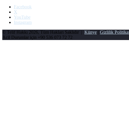
Facebook
X
YouTube
Instagram
© Telif Hakkı 2026, Tüm Hakları Saklıdır |
Künye
|
Gizlilik Politika
Acil Durumlar için
+90 536 073 72 72