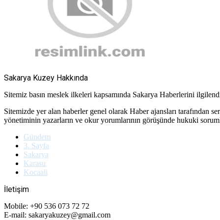
Sakarya Kuzey Hakkında
Sitemiz basın meslek ilkeleri kapsamında Sakarya Haberlerini ilgilendir
Sitemizde yer alan haberler genel olarak Haber ajansları tarafından se
yönetiminin yazarların ve okur yorumlarının görüşünde hukuki soru
Gündem
3. Sayfa
Sakarya
Karasu
Kocaali
İletişim
Mobile: +90 536 073 72 72
E-mail: sakaryakuzey@gmail.com