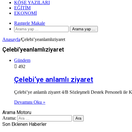
KÖŞE YAZILARI
EĞITIM
EKONOMI
Rastgele Makale
Arama yap ...
Anasayfa
/
Çelebi’yeanlamlıziyaret
Çelebi’yeanlamlıziyaret
Gündem
492
Çelebi’ye anlamlı ziyaret
Çelebi’ye anlamlı ziyaret 4/B Sözleşmeli Destek Personeli il
Devamını Oku »
Arama Motoru
Arama:
Son Eklenen Haberler