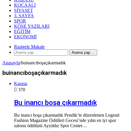
KOCAALI
SIYASET
3. SAYFA
SPOR
KÖŞE YAZILARI
EĞITIM
EKONOMI
Rastgele Makale
Arama yap ...
Anasayfa
/
buinancıboşaçıkarmadık
buinancıboşaçıkarmadık
Karasu
370
Bu inancı boşa çıkarmadık
Bu inancı boşa çıkarmadık Pendik’te düzenlenen Legend
Fashion Magazine Ödülleri Gecesi’nde yılın en iyi spor
salonu ödülünü Ayyıldız Spor Center…