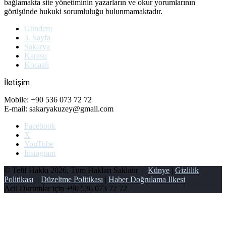
bağlamakta site yönetiminin yazarların ve okur yorumlarının
görüşünde hukuki sorumluluğu bulunmamaktadır.
Gündem
3. Sayfa
Sakarya
Karasu
Kocaali
İletişim
Mobile: +90 536 073 72 72
E-mail: sakaryakuzey@gmail.com
Facebook
X
YouTube
Instagram
© Telif Hakkı 2026, Tüm Hakları Saklıdır |
Künye
|
Gizlilik
Politikası
|
Düzeltme Politikası
|
Haber Doğrulama Ilkesi
Acil Durumlar için
+90 536 073 72 72