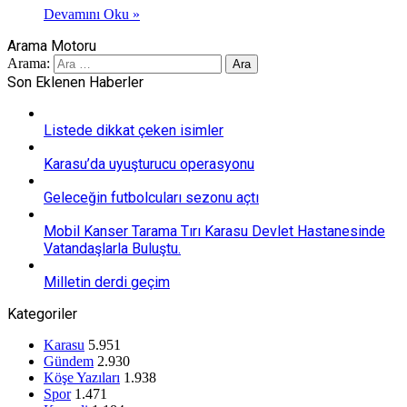
Devamını Oku »
Arama Motoru
Arama:
Son Eklenen Haberler
Listede dikkat çeken isimler
Karasu’da uyuşturucu operasyonu
Geleceğin futbolcuları sezonu açtı
Mobil Kanser Tarama Tırı Karasu Devlet Hastanesinde
Vatandaşlarla Buluştu.
Milletin derdi geçim
Kategoriler
Karasu
5.951
Gündem
2.930
Köşe Yazıları
1.938
Spor
1.471