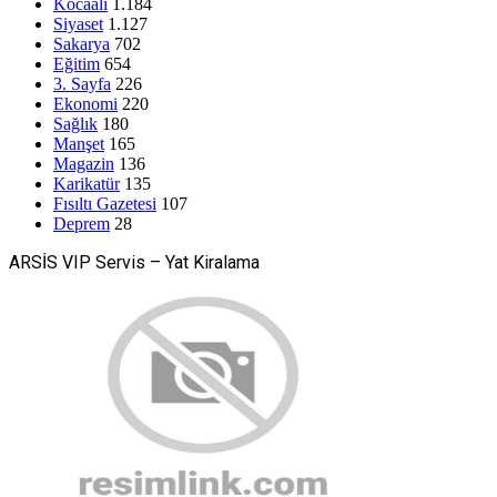
Kocaali
1.184
Siyaset
1.127
Sakarya
702
Eğitim
654
3. Sayfa
226
Ekonomi
220
Sağlık
180
Manşet
165
Magazin
136
Karikatür
135
Fısıltı Gazetesi
107
Deprem
28
ARSİS VIP Servis – Yat Kiralama