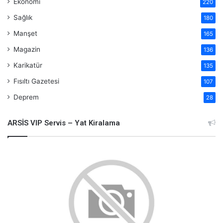
Ekonomi
220
Sağlık
180
Manşet
165
Magazin
136
Karikatür
135
Fısıltı Gazetesi
107
Deprem
28
ARSİS VIP Servis – Yat Kiralama