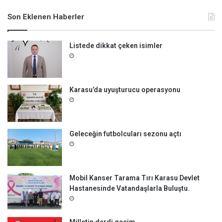
a
m
Son Eklenen Haberler
a
:
Listede dikkat çeken isimler
Karasu’da uyuşturucu operasyonu
Geleceğin futbolcuları sezonu açtı
Mobil Kanser Tarama Tırı Karasu Devlet
Hastanesinde Vatandaşlarla Buluştu.