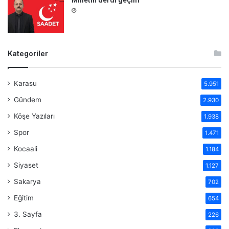
Milletin derdi geçim
Kategoriler
Karasu
5.951
Gündem
2.930
Köşe Yazıları
1.938
Spor
1.471
Kocaali
1.184
Siyaset
1.127
Sakarya
702
Eğitim
654
3. Sayfa
226