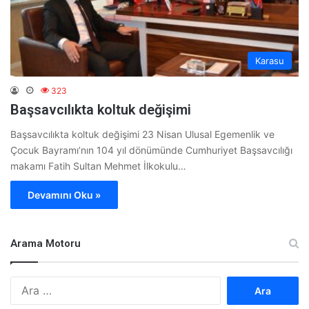
Karasu
323
Başsavcılıkta koltuk değişimi
Başsavcılıkta koltuk değişimi 23 Nisan Ulusal Egemenlik ve
Çocuk Bayramı’nın 104 yıl dönümünde Cumhuriyet Başsavcılığı
makamı Fatih Sultan Mehmet İlkokulu…
Devamını Oku »
Arama Motoru
A
r