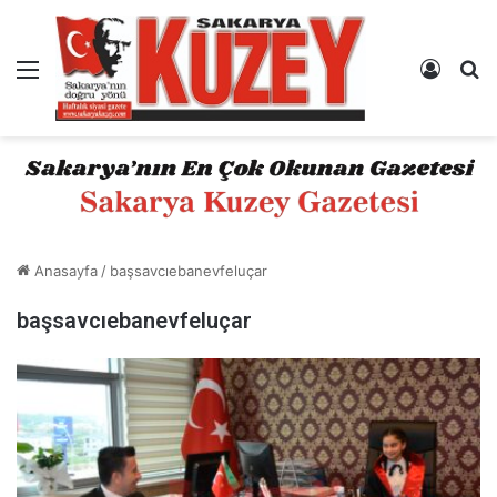
Menü
Kayıt 
A
Anasayfa
/
başsavcıebanevfeluçar
başsavcıebanevfeluçar