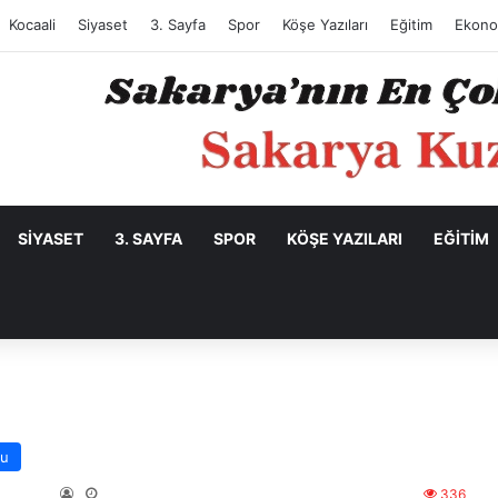
Kocaali
Siyaset
3. Sayfa
Spor
Köşe Yazıları
Eğitim
Ekono
SIYASET
3. SAYFA
SPOR
KÖŞE YAZILARI
EĞITIM
su
336