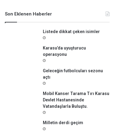
m
a
Son Eklenen Haberler
:
Listede dikkat çeken isimler
Karasu’da uyuşturucu
operasyonu
Geleceğin futbolcuları sezonu
açtı
Mobil Kanser Tarama Tırı Karasu
Devlet Hastanesinde
Vatandaşlarla Buluştu.
Milletin derdi geçim