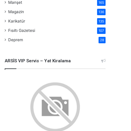
Manşet
165
Magazin
136
Karikatür
135
Fısıltı Gazetesi
107
Deprem
28
ARSİS VIP Servis – Yat Kiralama