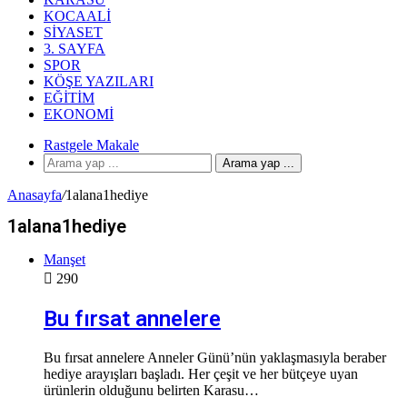
KOCAALI
SIYASET
3. SAYFA
SPOR
KÖŞE YAZILARI
EĞITIM
EKONOMI
Rastgele Makale
Arama yap ...
Anasayfa
/
1alana1hediye
1alana1hediye
Manşet
290
Bu fırsat annelere
Bu fırsat annelere Anneler Günü’nün yaklaşmasıyla beraber
hediye arayışları başladı. Her çeşit ve her bütçeye uyan
ürünlerin olduğunu belirten Karasu…