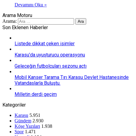
Devamını Oku »
Arama Motoru
Arama:
Son Eklenen Haberler
Listede dikkat çeken isimler
Karasu’da uyuşturucu operasyonu
Geleceğin futbolcuları sezonu açtı
Mobil Kanser Tarama Tırı Karasu Devlet Hastanesinde
Vatandaşlarla Buluştu.
Milletin derdi geçim
Kategoriler
Karasu
5.951
Gündem
2.930
Köşe Yazıları
1.938
Spor
1.471