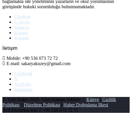
bağlamakta site yönetiminin yazarların ve okur yorumlarının
görüşünde hukuki sorumluluğu bulunmamaktadır.
Gündem
3. Sayfa
Sakarya
Karasu
Kocaali
İletişim
Mobile: +90 536 073 72 72
E-mail: sakaryakuzey@gmail.com
Facebook
X
YouTube
Instagram
© Telif Hakkı 2026, Tüm Hakları Saklıdır |
Künye
|
Gizlilik
Politikası
|
Düzeltme Politikası
|
Haber Doğrulama Ilkesi
Acil Durumlar için
+90 536 073 72 72