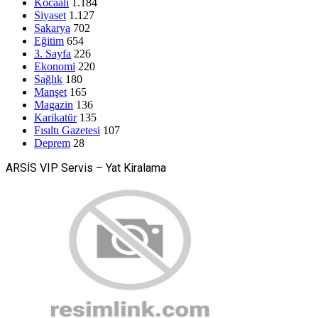
Kocaali
1.184
Siyaset
1.127
Sakarya
702
Eğitim
654
3. Sayfa
226
Ekonomi
220
Sağlık
180
Manşet
165
Magazin
136
Karikatür
135
Fısıltı Gazetesi
107
Deprem
28
ARSİS VIP Servis – Yat Kiralama