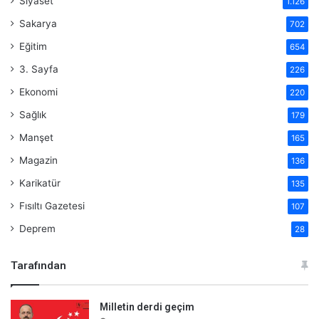
Siyaset
1.126
Sakarya
702
Eğitim
654
3. Sayfa
226
Ekonomi
220
Sağlık
179
Manşet
165
Magazin
136
Karikatür
135
Fısıltı Gazetesi
107
Deprem
28
Tarafından
Milletin derdi geçim