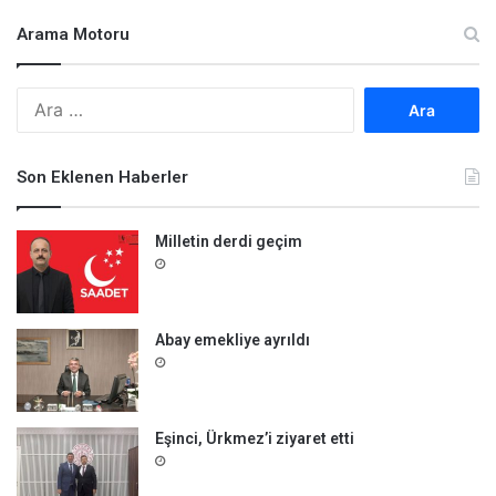
Arama Motoru
A
r
a
m
Son Eklenen Haberler
a
:
Milletin derdi geçim
Abay emekliye ayrıldı
Eşinci, Ürkmez’i ziyaret etti