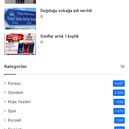
Doğduğu sokağa adı verildi
Sınıflar artık 1 kişilik
Kategoriler
Karasu
5.947
Gündem
2.929
Köşe Yazıları
1.938
Spor
1.470
Kocaali
1.184