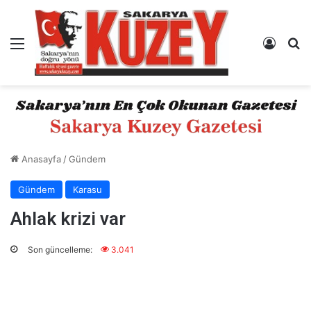
Menü
Kayıt 
A
Anasayfa
/
Gündem
Gündem
Karasu
Ahlak krizi var
Son güncelleme:
3.041