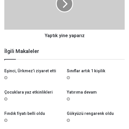
i
ı
l
k
e
y
r
i
n
e
Yaptık yine yaparız
y
a
İlgili Makaleler
p
a
r
Eşinci, Ürkmez’i ziyaret etti
Sınıflar artık 1 kişilik
ı
z
Çocuklara yaz etkinlikleri
Yatırıma devam
Fındık fiyatı belli oldu
Gökyüzü rengarenk oldu