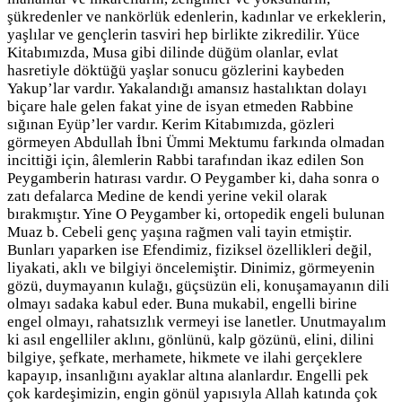
şükredenler ve nankörlük edenlerin, kadınlar ve erkeklerin,
yaşlılar ve gençlerin tasviri hep birlikte zikredilir. Yüce
Kitabımızda, Musa gibi dilinde düğüm olanlar, evlat
hasretiyle döktüğü yaşlar sonucu gözlerini kaybeden
Yakup’lar vardır. Yakalandığı amansız hastalıktan dolayı
biçare hale gelen fakat yine de isyan etmeden Rabbine
sığınan Eyüp’ler vardır. Kerim Kitabımızda, gözleri
görmeyen Abdullah İbni Ümmi Mektumu farkında olmadan
incittiği için, âlemlerin Rabbi tarafından ikaz edilen Son
Peygamberin hatırası vardır. O Peygamber ki, daha sonra o
zatı defalarca Medine de kendi yerine vekil olarak
bırakmıştır. Yine O Peygamber ki, ortopedik engeli bulunan
Muaz b. Cebeli genç yaşına rağmen vali tayin etmiştir.
Bunları yaparken ise Efendimiz, fiziksel özellikleri değil,
liyakati, aklı ve bilgiyi öncelemiştir. Dinimiz, görmeyenin
gözü, duymayanın kulağı, güçsüzün eli, konuşamayanın dili
olmayı sadaka kabul eder. Buna mukabil, engelli birine
engel olmayı, rahatsızlık vermeyi ise lanetler. Unutmayalım
ki asıl engelliler aklını, gönlünü, kalp gözünü, elini, dilini
bilgiye, şefkate, merhamete, hikmete ve ilahi gerçeklere
kapayıp, insanlığını ayaklar altına alanlardır. Engelli pek
çok kardeşimizin, engin gönül yapısıyla Allah katında çok