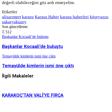
değerli olabileceğini göz ardı etmeyelim.
Etiketler
alisarımert
karasu
Karasu Haber
karasu haberleri
köşeyazısı
sakaryakuzey
Son güncelleme:
512
Başkanlar Kocaali’de buluştu
Başkanlar Kocaali’de buluştu
Temayülde kimlerin ismi öne çıktı
Temayülde kimlerin ismi öne çıktı
İlgili Makaleler
KARAKOÇ’TAN VALİ’YE FIRÇA