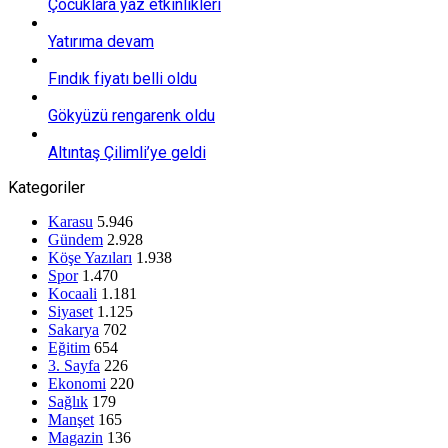
Çocuklara yaz etkinlikleri
Yatırıma devam
Fındık fiyatı belli oldu
Gökyüzü rengarenk oldu
Altıntaş Çilimli’ye geldi
Kategoriler
Karasu
5.946
Gündem
2.928
Köşe Yazıları
1.938
Spor
1.470
Kocaali
1.181
Siyaset
1.125
Sakarya
702
Eğitim
654
3. Sayfa
226
Ekonomi
220
Sağlık
179
Manşet
165
Magazin
136