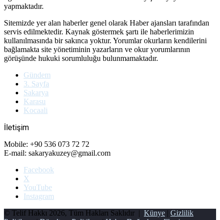
yapmaktadır.
Sitemizde yer alan haberler genel olarak Haber ajansları tarafından
servis edilmektedir. Kaynak göstermek şartı ile haberlerimizin
kullanılmasında bir sakınca yoktur. Yorumlar okurların kendilerini
bağlamakta site yönetiminin yazarların ve okur yorumlarının
görüşünde hukuki sorumluluğu bulunmamaktadır.
Gündem
3. Sayfa
Sakarya
Karasu
Kocaali
İletişim
Mobile: +90 536 073 72 72
E-mail: sakaryakuzey@gmail.com
Facebook
X
YouTube
Instagram
© Telif Hakkı 2026, Tüm Hakları Saklıdır |
Künye
|
Gizlilik