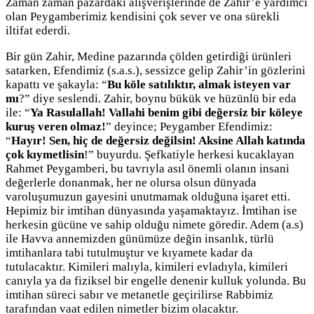
Zaman zaman pazardaki alışverişlerinde de Zahir’e yardımcı
olan Peygamberimiz kendisini çok sever ve ona sürekli
iltifat ederdi.
Bir gün Zahir, Medine pazarında çölden getirdiği ürünleri
satarken, Efendimiz (s.a.s.), sessizce gelip Zahir’in gözlerini
kapattı ve şakayla: “
Bu köle satılıktır, almak isteyen var
mı
?” diye seslendi. Zahir, boynu bükük ve hüzünlü bir eda
ile: “
Ya Rasulallah! Vallahi benim gibi değersiz bir köleye
kuruş veren olmaz!
” deyince; Peygamber Efendimiz:
“
Hayır! Sen, hiç de değersiz değilsin! Aksine Allah katında
çok kıymetlisin
!” buyurdu. Şefkatiyle herkesi kucaklayan
Rahmet Peygamberi, bu tavrıyla asıl önemli olanın insani
değerlerle donanmak, her ne olursa olsun dünyada
varoluşumuzun gayesini unutmamak olduğuna işaret etti.
Hepimiz bir imtihan dünyasında yaşamaktayız. İmtihan ise
herkesin gücüne ve sahip olduğu nimete göredir. Adem (a.s)
ile Havva annemizden günümüze değin insanlık, türlü
imtihanlara tabi tutulmuştur ve kıyamete kadar da
tutulacaktır. Kimileri malıyla, kimileri evladıyla, kimileri
canıyla ya da fiziksel bir engelle denenir kulluk yolunda. Bu
imtihan süreci sabır ve metanetle geçirilirse Rabbimiz
tarafından vaat edilen nimetler bizim olacaktır.