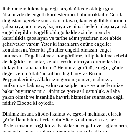
Rabbimizin hikmeti gereği birçok ülkede olduğu gibi
ülkemizde de engelli kardeşlerimiz bulunmaktadır. Gerek
doğuştan, gerekse sonradan ortaya çıkan engellilik durumu
çalışmaya, üretmeye, başarıya ve nihai hedefe ulaşmaya asla
engel değildir. Engelli olduğu halde azimle, inançla
kararlılıkla çabalayan ve tarihe adını yazdıran nice abide
şahsiyetler vardır. Yeter ki insanların önüne engeller
konulmasın. Yeter ki gönüller engelli olmasın, engel
tanımasın. Engelli olmak, hor görülme, itilip kakılma sebebi
de değildir. İnsanlar, kendi tercihi olmayan durumlardan
dolayı hiç kınanabilir mi? Hepimiz, görünüşe değil; gönle
değer veren Allah’ın kulları değil miyiz? Bizim
Peygamberimiz, Allah sizin görünüşünüze, malınıza,
mülkünüze bakmaz; yalnızca kalplerinize ve amellerinize
bakar buyurmaz mı? Dinimize göre asıl üstünlük, Allaha
yakın olmak ve insanlığa hayırlı hizmetler sunmakta değil
midir? Elbette ki öyledir.
Dinimiz insanı, zübde-i kainat ve eşref-i mahlukat olarak
görür. İlahi hikmetlerle dolu Yüce Kitabımızda ise, her
türden insanın, sağlıklı ve hastaların, engelli ve sağlamların,
inananlar ve inkârcıların, zenginler ve yoksulların,