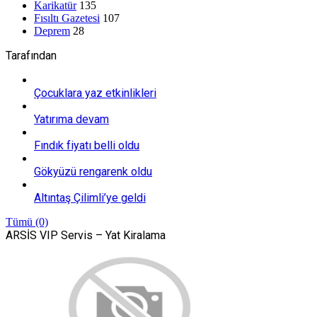
Karikatür
135
Fısıltı Gazetesi
107
Deprem
28
Tarafından
Çocuklara yaz etkinlikleri
Yatırıma devam
Fındık fiyatı belli oldu
Gökyüzü rengarenk oldu
Altıntaş Çilimli’ye geldi
Tümü (0)
ARSİS VIP Servis – Yat Kiralama