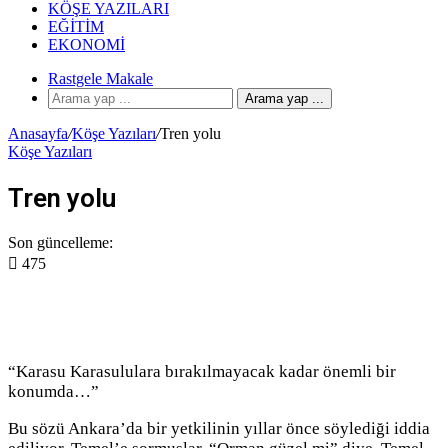
KÖŞE YAZILARI
EĞITIM
EKONOMI
Rastgele Makale
Arama yap ...
Anasayfa
/
Köşe Yazıları
/
Tren yolu
Köşe Yazıları
Tren yolu
Son güncelleme:
475
“Karasu Karasululara bırakılmayacak kadar önemli bir
konumda…”
Bu sözü Ankara’da bir yetkilinin yıllar önce söylediği iddia