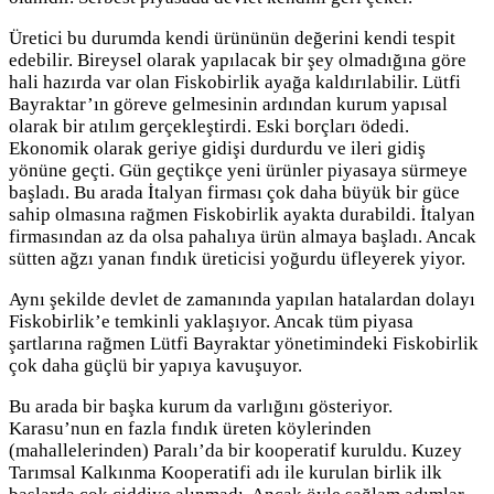
Üretici bu durumda kendi ürününün değerini kendi tespit
edebilir. Bireysel olarak yapılacak bir şey olmadığına göre
hali hazırda var olan Fiskobirlik ayağa kaldırılabilir. Lütfi
Bayraktar’ın göreve gelmesinin ardından kurum yapısal
olarak bir atılım gerçekleştirdi. Eski borçları ödedi.
Ekonomik olarak geriye gidişi durdurdu ve ileri gidiş
yönüne geçti. Gün geçtikçe yeni ürünler piyasaya sürmeye
başladı. Bu arada İtalyan firması çok daha büyük bir güce
sahip olmasına rağmen Fiskobirlik ayakta durabildi. İtalyan
firmasından az da olsa pahalıya ürün almaya başladı. Ancak
sütten ağzı yanan fındık üreticisi yoğurdu üfleyerek yiyor.
Aynı şekilde devlet de zamanında yapılan hatalardan dolayı
Fiskobirlik’e temkinli yaklaşıyor. Ancak tüm piyasa
şartlarına rağmen Lütfi Bayraktar yönetimindeki Fiskobirlik
çok daha güçlü bir yapıya kavuşuyor.
Bu arada bir başka kurum da varlığını gösteriyor.
Karasu’nun en fazla fındık üreten köylerinden
(mahallelerinden) Paralı’da bir kooperatif kuruldu. Kuzey
Tarımsal Kalkınma Kooperatifi adı ile kurulan birlik ilk