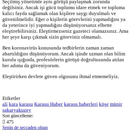
Seçilmiş yönetimle aynı görüşü paylaşmak zorunda
değilsiniz. Ancak işi gücü toplumu idare etmek ve topluma
kalıcı fayda sağlamak olan kişilere saygı duyulmalı ve
güvenilmelidir. Eğer o kişilerin görevlerini yapmadığını ya
da yeterince iyi yapmadığını düşünüyorsanız elbette
eleştirebilirsiniz. Eleştirmezseniz gazeteci olamazsınız. Ama
her şeye karşı çıkmak sizin göreviniz olmamalı.
Ben koronavirüs konusunda tedbirlerin zaman zaman
abartıldığını düşünüyorum. Ancak işinde uzman olan bilim
kurulu ışığında, profesörlerin görüşü doğrultusunda atılan
her adıma da güveniyorum.
Eleştirirken devlete güven olgusunu ihmal etmemeliyiz.
Etiketler
ali
kara
karasu
Karasu Haber
karasu haberleri
köşe
münir
sakaryakuzey
Son güncelleme:
475
Senin de seccaden olsun