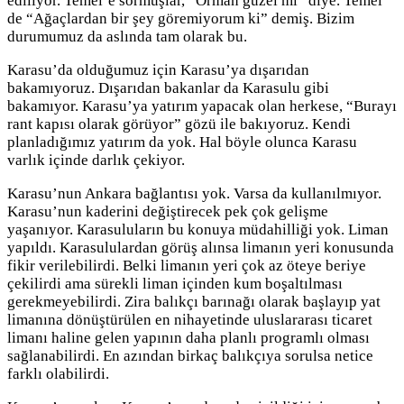
ediliyor. Temel’e sormuşlar, “Orman güzel mi” diye. Temel
de “Ağaçlardan bir şey göremiyorum ki” demiş. Bizim
durumumuz da aslında tam olarak bu.
Karasu’da olduğumuz için Karasu’ya dışarıdan
bakamıyoruz. Dışarıdan bakanlar da Karasulu gibi
bakamıyor. Karasu’ya yatırım yapacak olan herkese, “Burayı
rant kapısı olarak görüyor” gözü ile bakıyoruz. Kendi
planladığımız yatırım da yok. Hal böyle olunca Karasu
varlık içinde darlık çekiyor.
Karasu’nun Ankara bağlantısı yok. Varsa da kullanılmıyor.
Karasu’nun kaderini değiştirecek pek çok gelişme
yaşanıyor. Karasuluların bu konuya müdahilliği yok. Liman
yapıldı. Karasululardan görüş alınsa limanın yeri konusunda
fikir verilebilirdi. Belki limanın yeri çok az öteye beriye
çekilirdi ama sürekli liman içinden kum boşaltılması
gerekmeyebilirdi. Zira balıkçı barınağı olarak başlayıp yat
limanına dönüştürülen en nihayetinde uluslararası ticaret
limanı haline gelen yapının daha planlı programlı olması
sağlanabilirdi. En azından birkaç balıkçıya sorulsa netice
farklı olabilirdi.