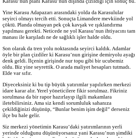
Karasu’nun planı Karasu’nun dışında çizildiği için sonuç bu.
Yine Karasu Adapazarı arasındaki yolda da Karasulular
seyirci olmayı tercih etti. Sonuçta Limandere mevkiinde yol
çöktü. Planda olmayan pek çok kavşak ve ışıklandırma
yapılması gerekti. Neticede ne yol Karasu’nun ihtiyacını tam
manası ile karşıladı ne de sağlıklı işler halde oldu.
Son olarak da tren yolu noktasında seyirci kaldık. Adamlar
öyle bir plan çizdiler ki Karasu’nun girişine demiryolu ayağı
denk geldi. İlçenin girişinde nur topu gibi bir ucubemiz
oldu. Biz yine seyrettik. O arada maliyet hesapları tutmadı.
Elde var sıfır.
Diyeceksiniz ki bu tip büyük yatırımlar yapılırken merkezi
idare karar alır. Yerel yöneticilere fikir sorulmaz. Fikriniz
sorulmasa da bir rapor hazırlayıp ilgili makamlara
iletebilirsiniz. Ama siz kendi sorumluluk sahanıza
çekildiğinizi düşünüp, “Bunlar benim işim değil” derseniz
ilçe bu hale gelir.
Siz merkezi yönetimin Karasu’daki yatırımlarının yerli
yerinde olduğunu düşünüyorsanız yani Karasu’nun şimdiki