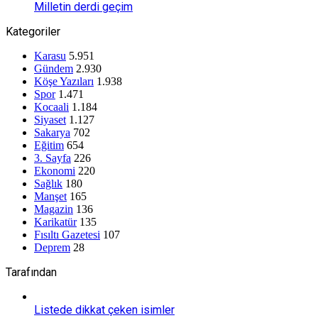
Milletin derdi geçim
Kategoriler
Karasu
5.951
Gündem
2.930
Köşe Yazıları
1.938
Spor
1.471
Kocaali
1.184
Siyaset
1.127
Sakarya
702
Eğitim
654
3. Sayfa
226
Ekonomi
220
Sağlık
180
Manşet
165
Magazin
136
Karikatür
135
Fısıltı Gazetesi
107
Deprem
28
Tarafından
Listede dikkat çeken isimler