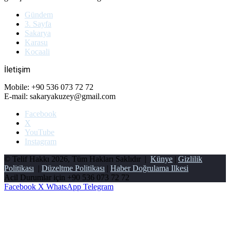
Gündem
3. Sayfa
Sakarya
Karasu
Kocaali
İletişim
Mobile: +90 536 073 72 72
E-mail: sakaryakuzey@gmail.com
Facebook
X
YouTube
Instagram
© Telif Hakkı 2026, Tüm Hakları Saklıdır |
Künye
|
Gizlilik
Politikası
|
Düzeltme Politikası
|
Haber Doğrulama Ilkesi
Acil Durumlar için
+90 536 073 72 72
Facebook
X
WhatsApp
Telegram