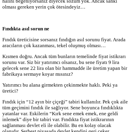
halini beğeniyorsanız diyecek sözüm yok. Ancak sanki
olması gereken yerin çok ötesindeyiz…
Fındıkta asıl sorun ne
Fındık üreticisine sorsanız fındığın asıl sorunu fiyat. Arada
aracıların çok kazanması, tekel oluşmuş olması…
Kısmen doğru. Ancak tüm bunların temelinde fiyat istikrarı
sorunu var. Siz bir yatırımcı olsanız, bu sene fiyatı 9 lira
gelecek sene 22 lira olan bir hammadde ile üretim yapan bir
fabrikaya sermaye koyar mısınız?
Yatırımcı bu alana girmekten çekinmekte haklı. Peki ya
üretici?
Fındık için “12 ayın bir çiçeği” tabiri kullanılır. Pek çok aile
tüm geçimini fındık ile sağlıyor. Sene boyunca fındıklıkta
yatanlar var. Eskilerin “Kırk sene emek emek, ene geldi
inlemek” diye bir tabiri var. Fındıkta fiyat istikrarının
sağlanması devlet eli ile olabilir. Bu en kolay olacak
olanıdır. Serbest piyasada devlet kendini geri çeker.