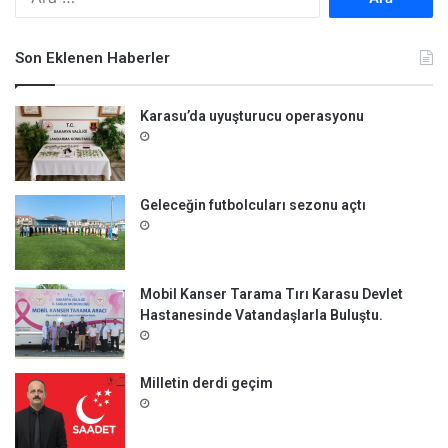
r
a
m
Son Eklenen Haberler
a
:
Karasu’da uyuşturucu operasyonu
Geleceğin futbolcuları sezonu açtı
Mobil Kanser Tarama Tırı Karasu Devlet
Hastanesinde Vatandaşlarla Buluştu.
Milletin derdi geçim