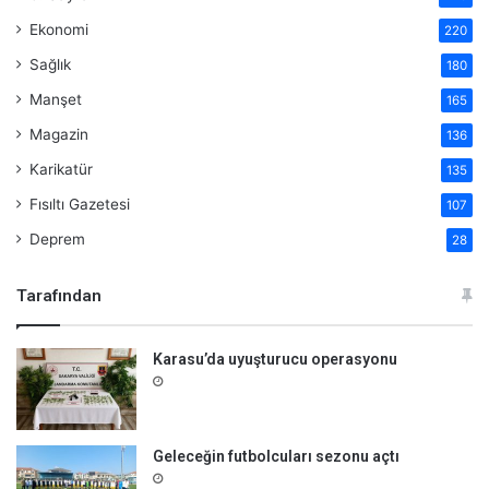
Ekonomi
220
Sağlık
180
Manşet
165
Magazin
136
Karikatür
135
Fısıltı Gazetesi
107
Deprem
28
Tarafından
Karasu’da uyuşturucu operasyonu
Geleceğin futbolcuları sezonu açtı