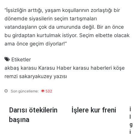
“İşsizliğin arttığı, yaşam koşullarının zorlaştığı bir
dönemde siyasilerin seçim tartışmaları
vatandaşların çok da umurunda değil. Bir an önce
bu girdaptan kurtulmak istiyor. Seçim elbette olacak
ama önce geçim diyorlar!”
Etiketler
akbaş
karasu
Karasu Haber
karasu haberleri
köşe
remzi
sakaryakuzey
yazısı
Son güncelleme:
532
D
Darısı ötekilerin
İ
İşlere kur freni
İ
a
ş
l
başına
r
l
g
ı
e
i
s
r