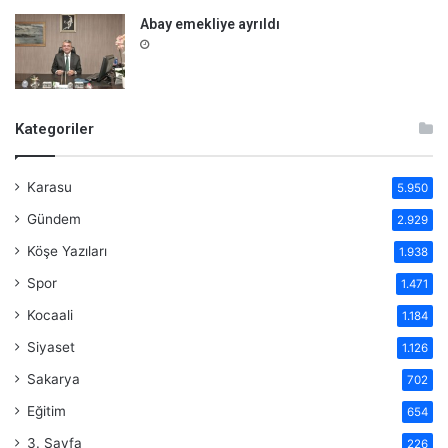
Abay emekliye ayrıldı
Kategoriler
Karasu
5.950
Gündem
2.929
Köşe Yazıları
1.938
Spor
1.471
Kocaali
1.184
Siyaset
1.126
Sakarya
702
Eğitim
654
3. Sayfa
226