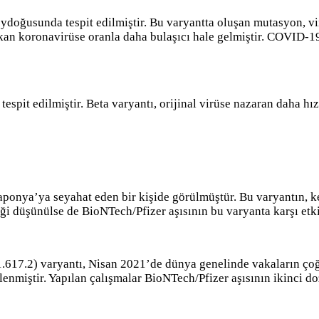
eydoğusunda tespit edilmiştir. Bu varyantta oluşan mutasyon, vi
ıkan koronavirüse oranla daha bulaşıcı hale gelmiştir. COVID-19’a
tespit edilmiştir. Beta varyantı, orijinal virüse nazaran daha h
aponya’ya seyahat eden bir kişide görülmüştür. Bu varyantın, k
ği düşünülse de BioNTech/Pfizer aşısının bu varyanta karşı etki
.1.617.2) varyantı, Nisan 2021’de dünya genelinde vakaların çoğu
lenmiştir. Yapılan çalışmalar BioNTech/Pfizer aşısının ikinci d