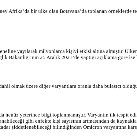
ey Afrika’da bir ülke olan Botsvana’da toplanan örneklerde tes
neline yayılarak milyonlarca kişiyi etkisi altına almıştır. Ülk
 Sağlık Bakanlığı’nın 25 Aralık 2021’de yaptığı açıklama göre i
ahil olmak üzere diğer varyantlara oranla daha bulaşıcı olduğ
da henüz yeterince bilgi toplanmamıştır. Varyantın ilk tespit edi
nabileceği gibi enfekte kişi sayısının artmasından da kaynakl
kadar şiddetlenebileceği bilindiğinden Omicron varyantına karşı