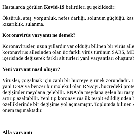
Hastalarda görülen
Kovid-19
belirtileri şu şekildedir:
Öksürük, ateş, yorgunluk, nefes darlığı, solunum güçlüğü, kas v
kızarıklık, sulanma.
Koronavirüs varyantı ne demek?
Koronavirüsler, uzun yıllardır var olduğu bilinen bir virüs ail
koronavirüs ailesinden olan üç farklı virüs türünün SARS, 
içerisinde değişerek farklı alt türleri yani varyantları oluşturab
Yeni varyant nasıl oluşur?
Virüsler, çoğalmak için canlı bir hücreye girmek zorundadır.
yani DNA’ya benzer bir molekül olan RNA’yı, hücredeki protei
değişimler meydana gelebilir. RNA’da meydana gelen bu rastg
artırıp azaltabilir. Yeni tip koronavirüs ilk tespit edildiğind
özelliklerinde bir değişime yol açmamıştır. Toplumda bilinen A
önem taşımaktadır.
Alfa varyantı