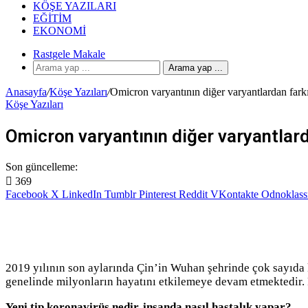
KÖŞE YAZILARI
EĞITIM
EKONOMI
Rastgele Makale
Arama yap ...
Anasayfa
/
Köşe Yazıları
/
Omicron varyantının diğer varyantlardan fark
Köşe Yazıları
Omicron varyantının diğer varyantlard
Son güncelleme:
369
Facebook
X
LinkedIn
Tumblr
Pinterest
Reddit
VKontakte
Odnoklass
2019 yılının son aylarında Çin’in Wuhan şehrinde çok sayıda 
genelinde milyonların hayatını etkilemeye devam etmektedir. P
Yeni tip koronavirüs nedir, insanda nasıl hastalık yapar?