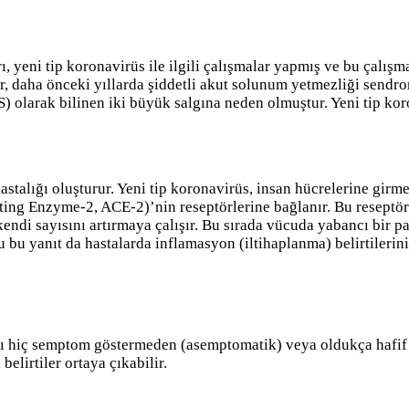
, yeni tip koronavirüs ile ilgili çalışmalar yapmış ve bu çalışm
sler, daha önceki yıllarda şiddetli akut solunum yetmezliği se
larak bilinen iki büyük salgına neden olmuştur. Yeni tip koro
astalığı oluşturur. Yeni tip koronavirüs, insan hücrelerine gi
g Enzyme-2, ACE-2)’nin reseptörlerine bağlanır. Bu reseptörler
endi sayısını artırmaya çalışır. Bu sırada vücuda yabancı bir pa
 bu yanıt da hastalarda inflamasyon (iltihaplanma) belirtilerin
alığı hiç semptom göstermeden (asemptomatik) veya oldukça hafif
belirtiler ortaya çıkabilir.