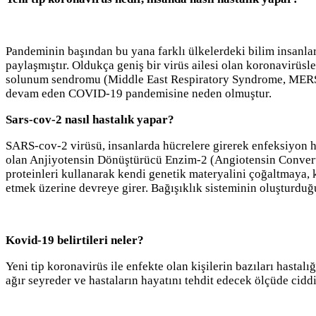
Pandeminin başından bu yana farklı ülkelerdeki bilim insanları
paylaşmıştır. Oldukça geniş bir virüs ailesi olan koronavirü
solunum sendromu (Middle East Respiratory Syndrome, MERS) o
devam eden COVID-19 pandemisine neden olmuştur.
Sars-cov-2 nasıl hastalık yapar?
SARS-cov-2 virüsü, insanlarda hücrelere girerek enfeksiyon h
olan Anjiyotensin Dönüştürücü Enzim-2 (Angiotensin Convertin
proteinleri kullanarak kendi genetik materyalini çoğaltmaya, k
etmek üzerine devreye girer. Bağışıklık sisteminin oluşturduğu
Kovid-19 belirtileri neler?
Yeni tip koronavirüs ile enfekte olan kişilerin bazıları hast
ağır seyreder ve hastaların hayatını tehdit edecek ölçüde ciddi 