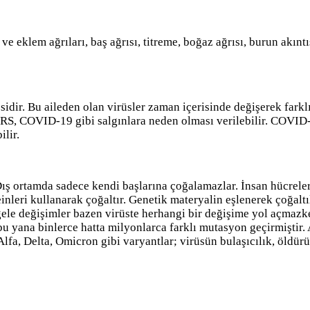
e eklem ağrıları, baş ağrısı, titreme, boğaz ağrısı, burun akıntı
esidir. Bu aileden olan virüsler zaman içerisinde değişerek fark
MERS, COVID-19 gibi salgınlara neden olması verilebilir. COV
ilir.
 Dış ortamda sadece kendi başlarına çoğalamazlar. İnsan hücrel
nleri kullanarak çoğaltır. Genetik materyalin eşlenerek çoğalt
ele değişimler bazen virüste herhangi bir değişime yol açmazk
en bu yana binlerce hatta milyonlarca farklı mutasyon geçirmişti
lfa, Delta, Omicron gibi varyantlar; virüsün bulaşıcılık, öldür