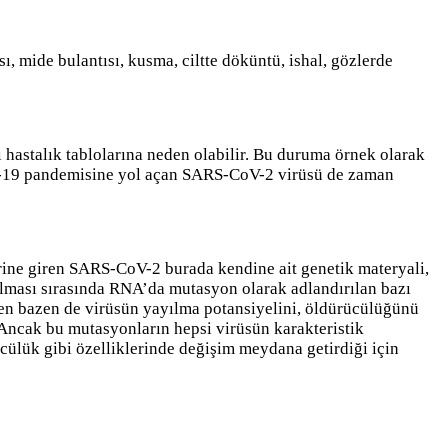
sı, mide bulantısı, kusma, ciltte döküntü, ishal, gözlerde
lı hastalık tablolarına neden olabilir. Bu duruma örnek olarak
ID-19 pandemisine yol açan SARS-CoV-2 virüsü de zaman
erine giren SARS-CoV-2 burada kendine ait genetik materyali,
ılması sırasında RNA’da mutasyon olarak adlandırılan bazı
en bazen de virüsün yayılma potansiyelini, öldürücülüğünü
r. Ancak bu mutasyonların hepsi virüsün karakteristik
ücülük gibi özelliklerinde değişim meydana getirdiği için