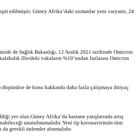
pit edilmiştir. Güney Afrika’daki uzmanlar yeni varyantı, 24
emizde de Sağlık Bakanlığı, 12 Aralık 2021 tarihinde Omicron
se kalabalık illerdeki vakaların %10’undan fazlasını Omicron
u düşünülse de konu hakkında daha fazla çalışmaya ihtiyaç
ldiği yer olan Güney Afrika’da hastane yatışlarında artış
anabileceği unutulmamalıdır. Yeni tip koronavirüsün tüm
 da gerekli önlemler alınmalıdır.