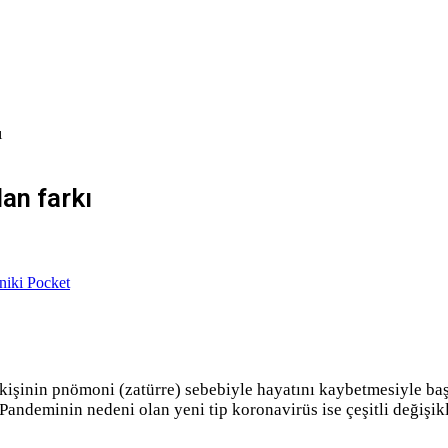
ı
an farkı
niki
Pocket
kişinin pnömoni (zatürre) sebebiyle hayatını kaybetmesiyle baş
andeminin nedeni olan yeni tip koronavirüs ise çeşitli değişikl